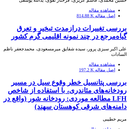
حسین محمدی، قاسم عزیزی، فرحناز تقوی، یدالله یوسفی
مشاهده مقاله
اصل مقاله
814.88 K
بررسی تغییرات درازمدت تبخیر و تعرق
گیاه‌مرجع در چند نمونه اقلیمی گرم کشور
علی اکبر سبزی پرور، سیده شقایق میرمسعودی، محمدجعفر ناظم
السادات
مشاهده مقاله
اصل مقاله
197.2 K
بررسی پتانسیل خطر وقوع سیل در مسیر
رودخانه‌های مئاندری، با استفاده از شاخص
LFH مطالعه موردی: رودخانه شور (واقع در
دامنه‌های شرقی کوهستان سهند)
مریم خطیبی