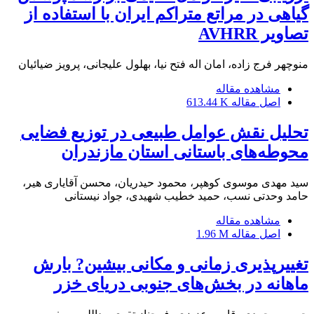
گیاهی در مراتع متراکم ایران با استفاده از
تصاویر AVHRR
منوچهر فرج زاده، امان اله فتح نیا، بهلول علیجانی، پرویز ضیائیان
مشاهده مقاله
اصل مقاله
613.44 K
تحلیل نقش عوامل طبیعی در توزیع فضایی
محوطه‌های باستانی استان مازندران
سید مهدی موسوی کوهپر، محمود حیدریان، محسن آقایاری هیر،
حامد وحدتی نسب، حمید خطیب شهیدی، جواد نیستانی
مشاهده مقاله
اصل مقاله
1.96 M
تغییرپذیری زمانی و مکانی بیشین? بارش
ماهانه در بخش‌های جنوبی دریای خزر