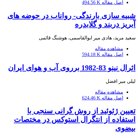
اصل مقاله
494.56 K
شبیه سازی بارندگی- رواناب در حوضه های
آبریز دربند و گلابدره
سعید مرید، هادی میر ابوالقاسمی، هوشنگ قائمی
مشاهده مقاله
اصل مقاله
594.18 K
اثرال نینو 83-1982 برروی آب و هوای ایران
لیلی میر افضل
مشاهده مقاله
اصل مقاله
624.46 K
تعیین ژئوئید از روش گرانی سنجی با
استفاده از انتگرال استوکس در مختصات
بیضوی