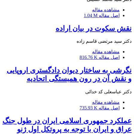
مشاهده مقاله
اصل مقاله
1.04 M
نقش سکوت در بیان اراده
دکتر سید مرتضی قاسم زاده
مشاهده مقاله
اصل مقاله
816.76 K
نگرشی به ساختار دیوان دادگستری اروپایی
و نقش آن در رون همبستگی اتحادیه
دکتر عباسعلی کد خدائی
مشاهده مقاله
اصل مقاله
735.93 K
عملکرد جمهوری اسلامی ایران در طول جنگ
عراق و ایران با توجه به پروتکل اول ژنو