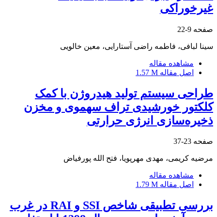
غیرخوراکی
صفحه
9-22
سینا لبافی، فاطمه راضی آستارایی، معین خالویی
مشاهده مقاله
اصل مقاله
1.57 M
طراحی سیستم تولید هیدروژن با کمک
کلکتور خورشیدی تراف سهموی و مخزن
ذخیره‌سازی انرژی حرارتی
صفحه
23-37
مرضیه کریمی، مهدی مهرپویا، فتح الله پورفیاض
مشاهده مقاله
اصل مقاله
1.79 M
بررسی تطبیقی شاخص SSI و RAI در غرب