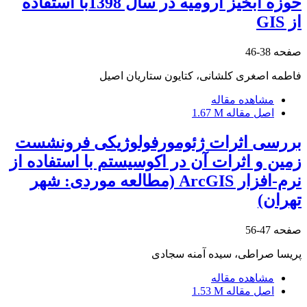
حوزه آبخیز ارومیه در سال 1398با استفاده
از GIS
صفحه
38-46
فاطمه اصغری کلشانی، کتایون ستاریان اصیل
مشاهده مقاله
اصل مقاله
1.67 M
بررسی اثرات ژئومورفولوژیکی فرونشست
زمین و اثرات آن در اکوسیستم با استفاده از
نرم-افزار ArcGIS (مطالعه موردی: شهر
تهران)
صفحه
47-56
پریسا صراطی، سیده آمنه سجادی
مشاهده مقاله
اصل مقاله
1.53 M