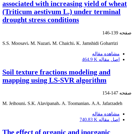
associated with increasing yield of wheat
(Triticum aestivum L.) under terminal
drought stress conditions
صفحه
139-146
S.S. Moosavi، M. Nazari، M. Chaichi، K. Jamshidi Goharrizi
مشاهده مقاله
اصل مقاله
464.9 K
Soil texture fractions modeling and
mapping using LS-SVR algorithm
صفحه
147-154
M. Jeihouni، S.K. Alavipanah، A. Toomanian، A.A. Jafarzadeh
مشاهده مقاله
اصل مقاله
740.83 K
The effect of organic and inorganic