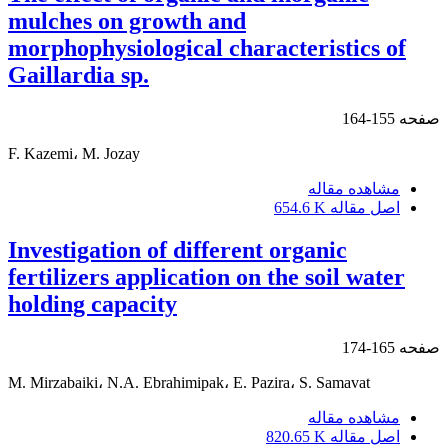
mulches on growth and
morphophysiological characteristics of
Gaillardia sp.
صفحه
155-164
F. Kazemi، M. Jozay
مشاهده مقاله
اصل مقاله
654.6 K
Investigation of different organic
fertilizers application on the soil water
holding capacity
صفحه
165-174
M. Mirzabaiki، N.A. Ebrahimipak، E. Pazira، S. Samavat
مشاهده مقاله
اصل مقاله
820.65 K