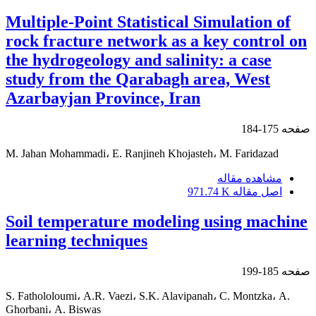
Multiple-Point Statistical Simulation of
rock fracture network as a key control on
the hydrogeology and salinity: a case
study from the Qarabagh area, West
Azarbayjan Province, Iran
صفحه
175-184
M. Jahan Mohammadi، E. Ranjineh Khojasteh، M. Faridazad
مشاهده مقاله
اصل مقاله
971.74 K
Soil temperature modeling using machine
learning techniques
صفحه
185-199
S. Fathololoumi، A.R. Vaezi، S.K. Alavipanah، C. Montzka، A.
Ghorbani، A. Biswas