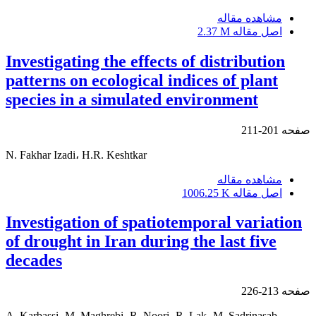
مشاهده مقاله
اصل مقاله
2.37 M
Investigating the effects of distribution
patterns on ecological indices of plant
species in a simulated environment
صفحه
201-211
N. Fakhar Izadi، H.R. Keshtkar
مشاهده مقاله
اصل مقاله
1006.25 K
Investigation of spatiotemporal variation
of drought in Iran during the last five
decades
صفحه
213-226
A. Karbassi، M. Maghrebi، R. Noori، R. Lak، M. Sadrinasab