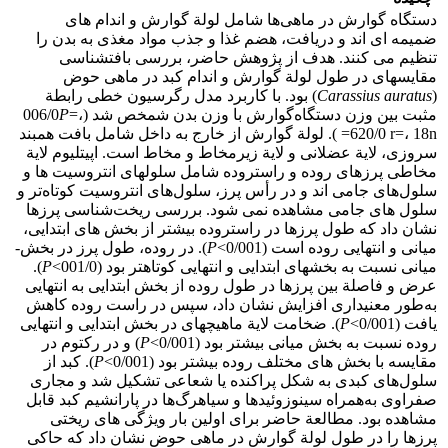
دستگاه گوارش در ماهی‌ها شامل لولة گوارش و اندام ­های
ضمیمه­ ای اند و دریافت، هضم غذا و جذب مواد مغذی به بدن را
تنظیم می­ کنند. هدف از پژوهش حاضر، بررسی بافت­شناسی
مقایسه­ای در طول لولة گوارش و اندام کبد در ماهی حوض
(
Carassius auratus
) بود. با کاربرد مدل رگرسیون خطی رابطة
مثبت بین وزن دستگاه‌گوارش با وزن بدن شمخص شد (006/0
=،
P
620/0 r=، 18n= ). لولة گوارش از خارج به داخل شامل بافت همبند
سروزی، لایة عضلانی و لایة زیرمخاط و مخاط است. اپیتلیوم لایة
مخاطی پرزهای روده و راست­روده شامل سلول­های انتروسیت­ ها و
سلول‌های جامی اند و در رأس پرز‌، سلول‌های انتروسیت کوتاه‌تر و
سلول­ های جامی مشاهده نمی­ شود. بررسی ریخت‌شناسی پرزها
نشان داد که طول پرزها در راست­روده بیشتر از بخش ­های ابتدایی،
میانی و انتهایی روده است (0/001>
P
). در روده، طول پرز در بخش­
میانی نسبت به بخش­های ابتدایی و انتهایی کوتاه­تر بود (001/0>
P
).
عرض و فاصلة بین پرزها در طول روده از بخش ابتدایی به انتهایی
به‌طور معنی­داری افزایش نشان داد، سپس در راست روده کاهش
یافت (0/001>
P
). ضخامت لایة ماهیچه­ای در بخش ابتدایی و انتهایی
روده نسبت به بخش­ میانی بیشتر بود (0/001>
P
) و در رکتوم در
مقایسه با بخش­ های مختلف روده بیشتر بود (0/001>
P
). کبد از
سلول‌های کبدی به شکل پراکنده یا شعاعی تشکیل شد و مجاری
‌صفراوی به‌همراه سینوزوئیدها و سیاهرگ‌ها در پارانشیم کبد قابل
مشاهده بود. مطالعة حاضر برای اولین بار ویژگی­ های ریختی
پرزها را در طول لولة گوارش در ماهی حوض نشان داد که حاکی