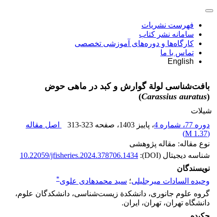
فهرست نشریات
سامانه نشر کتاب
کارگاه‌ها و دوره‌های آموزشی تخصصی
تماس با ما
English
بافت‌شناسی لولة گوارش و کبد در ماهی حوض
)
Carassius auratus
(
شیلات
دوره 77، شماره 4
، پاییز 1403
، صفحه
313-323
اصل مقاله
)
1.37 M
(
نوع مقاله: مقاله پژوهشی
شناسه دیجیتال (DOI):
10.22059/jfisheries.2024.378706.1434
نویسندگان
*
وحیده السادات میرجلیلی
؛
سید محمدهادی علوی
گروه علوم جانوری، دانشکدة زیست‌شناسی، دانشکدگان علوم،
دانشگاه تهران، تهران، ایران.
چکیده