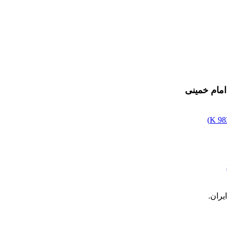
مام خمینی
)
983
ران.