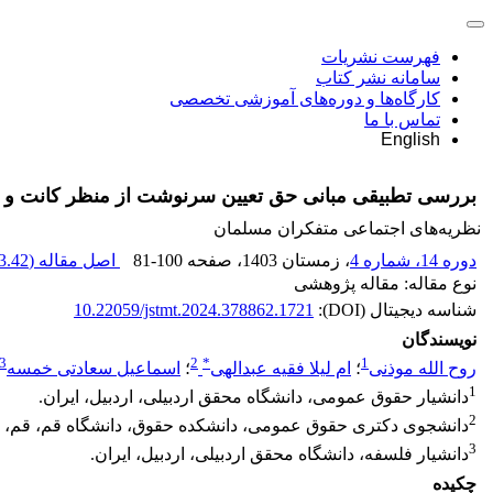
فهرست نشریات
سامانه نشر کتاب
کارگاه‌ها و دوره‌های آموزشی تخصصی
تماس با ما
English
بررسی تطبیقی مبانی حق تعیین سرنوشت از منظر کانت و ا
نظریه‌های اجتماعی متفکران مسلمان
دوره 14، شماره 4
، زمستان 1403
، صفحه
81-100
اصل مقاله (
.42 K
نوع مقاله: مقاله پژوهشی
شناسه دیجیتال (DOI):
10.22059/jstmt.2024.378862.1721
نویسندگان
3
2
*
1
روح الله موذنی
؛
ام لیلا فقیه عبدالهی
؛
اسماعیل سعادتی خمسه
1
دانشیار حقوق عمومی، دانشگاه محقق اردبیلی، اردبیل، ایران.
2
دانشجوی دکتری حقوق عمومی، دانشکده حقوق، دانشگاه قم، قم، ای
3
دانشیار فلسفه، دانشگاه محقق اردبیلی، اردبیل، ایران.
چکیده