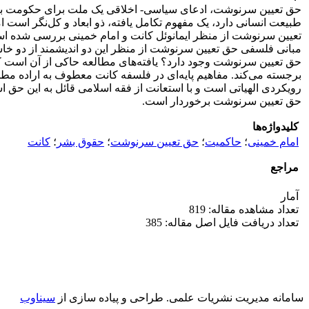
حق تعیین سرنوشت، ادعای سیاسی- اخلاقی یک ملت برای حکومت بر خ
طبیعت انسانی دارد، یک مفهوم تکامل یافته، ذو ابعاد و کل‌نگر است 
تعیین سرنوشت از منظر ایمانوئل کانت و امام خمینی بررسی شده است
مبانی فلسفی حق تعیین سرنوشت از منظر این دو اندیشمند از دو خ
حق تعیین سرنوشت وجود دارد؟ یافته‌های مطالعه حاکی از آن است ک
برجسته می‌کند. مفاهیم پایه‌ای در فلسفه کانت معطوف به اراده 
رویکردی الهیاتی است و با استعانت از فقه اسلامی قائل به این حق اس
حق تعیین سرنوشت برخوردار است.
کلیدواژه‌ها
امام خمینی
؛
حاکمیت
؛
حق تعیین سرنوشت
؛
حقوق بشر
؛
کانت
مراجع
آمار
تعداد مشاهده مقاله: 819
تعداد دریافت فایل اصل مقاله: 385
سامانه مدیریت نشریات علمی.
طراحی و پیاده سازی از
سیناوب