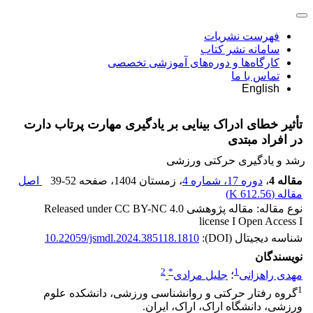
فهرست نشریات
سامانه نشر کتاب
کارگاه‌ها و دوره‌های آموزشی تخصصی
تماس با ما
English
تأثیر خطای ادراک بینایی بر یادگیری مهارت پرتاب دارت
در افراد مبتدی
رشد و یادگیری حرکتی ورزشی
مقاله 4
،
دوره 17، شماره 4
، زمستان 1404
، صفحه
39-52
اصل
مقاله (
612.56 K
)
نوع مقاله: مقاله پژوهشی Released under CC BY-NC 4.0
license I Open Access I
شناسه دیجیتال (DOI):
10.22059/jsmdl.2024.385118.1810
نویسندگان
2
*
1
مهدی راهزانی
؛
جلیل مرادی
1
گروه رفتار حرکتی و روانشناسی ورزشی، دانشکده علوم
ورزشی، دانشگاه اراک، اراک، ایران.