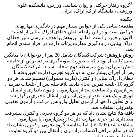
2
گروه رفتار حرکتی و روان شناسی ورزش، دانشکده علوم
ورزشی ، دانشگاه اراک، اراک، ایران.
چکیده
مقدمه:
بینایی یکی از حواس بسیار مهم در یادگیری مهارت­های
حرکتی است و در این رابطه نقش خطای ادراک بینایی از اهمیت
بالایی برخوردار است، لذا این پژوهش با هدف بررسی تأثیر خطای
ادراک بینایی در یادگیری مهارت پرتاب دارت در افراد مبتدی انجام
شد.
روش پژوهش:
شرکت‌کنندگان شامل 20 نفر از نوجوانان با میانگین
سنی 17 سال بودند که به‌صورت نمونه‌گیری در دسترس از جامعه
دانش آموزان دوره متوسطه دوم انتخاب شدند. شرکت‌کنندگان
پس از اجرای پیش­آزمون به دو گروه تجربی (دارت تغییریافته با
خطای ادراک بینایی) و کنترل (دارت معمولی) تقسیم شدند. هر دو
گروه 10 جلسه تمرین انجام دادند. بلافاصله پس از جلسات تمرینی،
پس‌آزمون و 2 ساعت بعد از پس‌آزمون، آزمون یادداری و انتقال
فوری و یک هفته بعد، آزمون یادداری و انتقال تأخیری برگزار شد.
برای تحلیل داده­ها از آزمون تحلیل واریانس مرکب و آزمون تعقیبی
بونفرونی استفاده شد.
یافته ­ها:
نتایج نشان داد که در هر دو گروه تجربی و کنترل پیشرفت
معناداری در اجرای مهارت دارت از پیش‌آزمون تا پس‌آزمون
مشاهده شد (0/05 >p). اما مقایسه گروه تجربی و کنترل نشان داد
که در تمام مراحل اکتساب، یادداری و انتقال بین دو گروه تفاوت
معناداری وجود ندارد.