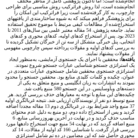
انجام‌شده است؛ اما تاکنون پژوهشی کامل از مناظر مختلف
انجام‌نشده است، لذا روش فراترکیب روش مناسبی برای طراحی
چارچوب، به کار گرفته‌شده است زیرا فراترکیب این امکان را
برای پژوهشگر فراهم می­کند که به شیوه ساختارمندی از یافته­های
استخراج‌شده از مطالعات کیفی مرتبط با موضوع تحقیق استفاده
نماید. جامعه پژوهش، 54 مقاله معتبر علمی بین سال‌های 2011 تا
2023 بود. پس از استخراج کدهای اولیه، کدهای محوری و کدهای
انتخابی، پنل خبرگی متشکل از سه تن از خبرگان تشکیل گردیده تا
به بررسی کدهای اولیه و مقولات پرداخته سپس چارچوبی مفهومی
از مقولات پیشنهاد نمایند.
یافته‌ها:
محققین با اجرای یک جستجوی آزمایشی، به‌منظور ایجاد
یک استراتژی جستجو شناسایی عبارات جستجو شروع نمودند.
استراتژی جستجوی محققین شامل جستجوی عبارات متعددی در
عنوان، چکیده و کلمات کلیدی منابع بود. محققین جستجو را محدود
نمودند به انتشارات به زبان انگلیسی و منبع متعلق به یکی از
دسته‌های وب­آو­ساینس. در این جستجو 580 منبع یافت شد.
چکیده‌های این منابع با توجه به معیارهای حذف بررسی گردید. هر
منبع توسط دو نفر از نویسندگان ارزیابی شد. نتیجه غربالگری اولیه
37 منبع واجد شرایط بود. در غربالگری دوم 13 مقاله مجدداً اضافه
گردید و پس از استخراج داده دوم، دو منبع به دلیل عدم محتوای
مناسب حذف گردید و در نهایت در آخرین به­روز­رسانی منابع، 6
منبع اضافه گردید که در نهایت 54 منبع جهت استخراج داده­ها مورد
بررسی قرار گرفت. با شناسایی 166 کد اولیه از مقالات، 14 کد
محوری حاصل شد که این مضامین در ده تم شامل استراتژی