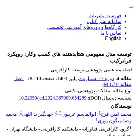
فهرست نشریات
سامانه نشر کتاب
کارگاه‌ها و دوره‌های آموزشی تخصصی
تماس با ما
English
توسعه مدل مفهومی شتابدهنده های کسب وکار: رویکرد
فراترکیب
فصلنامه علمی پژوهشی توسعه کارآفرینی
مقاله 4
،
دوره 17، شماره 3
، پاییز 1403
، صفحه
78-110
اصل
مقاله (
1.71 M
)
نوع مقاله: مقالات پژوهشی- کیفی
شناسه دیجیتال (DOI):
10.22059/jed.2024.367909.654289
نویسندگان
2
1
*
1
محمد امین فرخ
؛
ابوالقاسم عربیون
؛
جهانگیر ید اللهی
؛
محمد
1
رضا میگون پوری
1
گروه کارآفرینی فناورانه - دانشکده کارآفرینی - دانشگاه تهران -
تهران - ایران