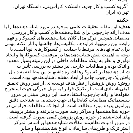
2
گروه کسب و کار جدید، دانشکده کارآفرینی، دانشگاه تهران،
تهران، ایران
چکیده
هدف:
این مقاله تحقیقات علمی موجود در مورد شتاب‌دهنده‌ها را با
هدف ارائه چارچوبی برای شتاب‌دهنده‌های کسب و کار بررسی
می‌نماید. همچنین
درک مدل کلان شتاب‌دهنده‌های کسب­وکار و فهم
رابطه بین زمینه­ها، فرآیند­ها، مکانیسم‌ها، چالش­ها و آثار، نکته مهمی
برای تمام نهادهای مرتبط با حمایت از کسب­و­کارهای نوپا است. با
توجه به اهمیت نقش شتاب‌دهنده‌ها در موفقیت کسب­وکارها و ایجاد
نوآوری و نظر به اینکه مطالعات داخلی در این زمینه بسیار محدود
و اندک بوده و مطالعات خارجی نیز بیشتر به بررسی تأثیرات
شتاب‌دهنده‌ها بر کسب­وکار­ها اشاره داشته­اند این مطالعه به دنبال
یافتن یک چارچوب جامع از ابعاد مختلف شتاب­دهنده­ها بوده است.
روش:
روش پژوهش از نظر هدف توسعه‌ای، از نظر روش تحقیق
کیفی-اسنادی است. از تکنیک فراترکیب-پنل خبرگی جهت استخراج
مقوله‌ها و ارائه چارچوب استفاده شد. این روش مبتنی بر مرور
سیستماتیک مطالعات کتابخانه­ای جهت دستیابی به شناخت دقیق
پیرامون پدیده مورد مطالعه است. از آنجا که مطالعات فراوانی در
حوزه شتاب­دهنده­ها و مراکز رشد صورت پذیرفته و بیشتر پژوهش­
های انجام‌شده در حوزه روش پژوهش کیفی صورت گرفته است،
در مرور ادبیات نظام‌مند مقالات شتاب­دهنده­ها بر اساس تمرکز
استراتژیک و طرح‌های سازمانی، انواع شتاب­دهنده­ها و سایر