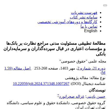
فهرست نشریات
سامانه نشر کتاب
کارگاه‌ها و دوره‌های آموزشی تخصصی
تماس با ما
English
مطالعۀ تطبیقی مسئولیت مدنی مراجع نظارت بر بانک‌ها
و مؤسسات اعتباری در قبال سپرده‌گذاران و سرمایه‌داران
بانکی
مجله علمی "حقوق خصوصی"
دوره 21، شماره 2
، مهر 1403
، صفحه
253-268
اصل مقاله (
1.59
)
M
نوع مقاله: مقاله پژوهشی
شناسه دیجیتال (DOI):
10.22059/jolt.2024.371348.1007267
نویسندگان
*
حسن بادینی
؛
غزاله صحرانورد
گروه حقوق خصوصی، دانشکدة حقوق و علوم سیاسی، دانشگاه
تهران، تهران، ایران