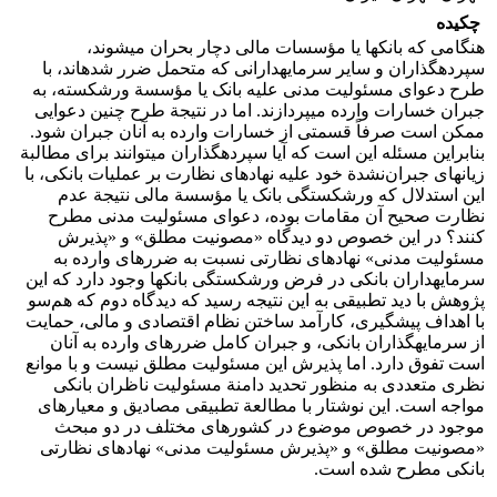
چکیده
هنگامی که بانک‏ها یا مؤسسات ‏مالی دچار بحران‏‏ می‏شوند،
سپرده‏گذاران و سایر سرمایه‏دارانی که متحمل ضرر شده‏اند، با
طرح دعوای مسئولیت مدنی علیه بانک یا مؤسسة ورشکسته، به
جبران خسارات‏ وارده می‏پردازند. اما در نتیجة طرح چنین دعوایی
ممکن است صرفاً قسمتی از خسارات وارده به آنان جبران شود.
بنابراین مسئله این است که آیا سپرده‏گذاران می‏توانند برای مطالبة
زیان‏های جبران‌نشدة خود علیه نهادهای نظارت بر عملیات بانکی، با
این استدلال که ورشکستگی بانک یا مؤسسة مالی نتیجة عدم
نظارت صحیح آن مقامات بوده، دعوای مسئولیت مدنی مطرح
کنند؟ در این خصوص دو دیدگاه «مصونیت مطلق» و «پذیرش
مسئولیت مدنی» نهادهای نظارتی نسبت به ضررهای وارده به
سرمایه‏داران بانکی در فرض ورشکستگی بانک‏ها وجود دارد که این
پژوهش با دید تطبیقی به این نتیجه رسید که دیدگاه دوم که هم‌سو
با اهداف پیشگیری، کارآمد ساختن نظام اقتصادی و مالی، حمایت
از سرمایه‏گذاران‏ بانکی، و جبران کامل ضررهای وارده به آنان
است تفوق دارد. اما پذیرش این مسئولیت مطلق نیست و با موانع
نظری متعددی به منظور تحدید دامنة مسئولیت ناظران بانکی
مواجه است. این نوشتار با مطالعة تطبیقی مصادیق و معیارهای
موجود در خصوص موضوع در کشورهای مختلف در دو مبحث
«مصونیت مطلق» و «پذیرش مسئولیت مدنی» نهادهای نظارتی
بانکی مطرح شده است.