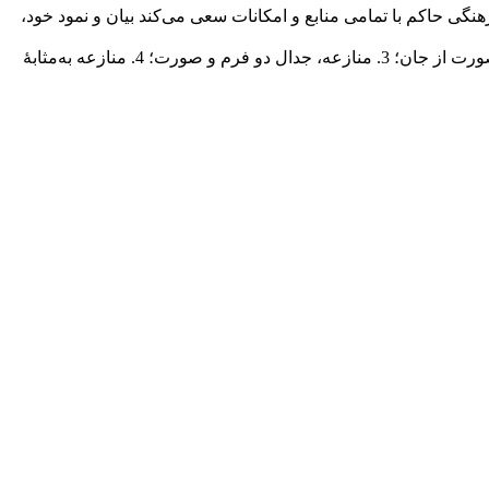
گی حاکم با تمامی منابع و امکانات سعی می‌کند بیان و نمود خود،
چهار رویکرد برای فهم منازعه مورد بحث قرار گرفته است: 1. منازعه به‌مثابۀ آنومی جامعۀ در حال گذار؛ 2. منازعه به‌مثابۀ فاصله‌گرفتن صورت از جان؛ 3. منازعه، جدال دو فرم و صورت؛ 4. منازعه به‌مثابۀ