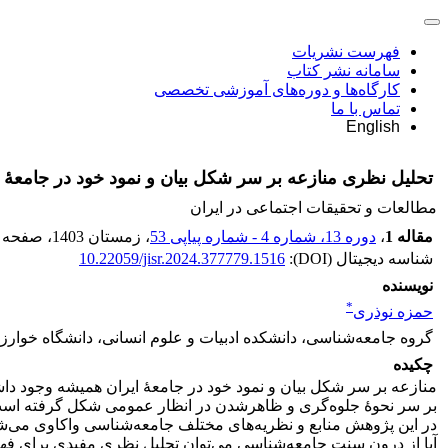
فهرست نشریات
سامانه نشر کتاب
کارگاه‌ها و دوره‌های آموزشی تخصصی
تماس با ما
English
تحلیل نظری منازعه بر سر شکل بیان و نمود خود در جامعۀ ا
مطالعات و تحقیقات اجتماعی در ایران
مقاله 1
،
دوره 13، شماره 4 - شماره پیاپی 53
، زمستان 1403
، صفحه
شناسه دیجیتال (DOI):
10.22059/jisr.2024.377779.1516
نویسنده
*
حمزه نوذری
گروه جامعه‌شناسی، دانشکده ادبیات و علوم انسانی، دانشگاه خوارزم
چکیده
منازعه بر سر شکل بیان و نمود خود در جامعۀ ایران همیشه وجود دا
بر سر نحوۀ جلوه‌گری و ظاهرشدن در انظار عمومی شکل گرفته است. 
در این پژوهش منابع و نظریه‌های مختلف جامعه‌شناسی واکاوی می‌شود 
آیا از درون سنت جامعه‌شناسی می‌توان تحلیل نظری مفیدی برای فه