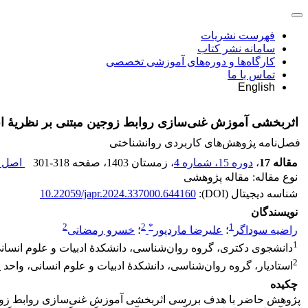
فهرست نشریات
سامانه نشر کتاب
کارگاه‌ها و دوره‌های آموزشی تخصصی
تماس با ما
English
اثربخشی آموزش غنی‌سازی روابط زوجین مبتنی بر نظریۀ ان
فصل‌نامه پژوهش‌های کاربردی روانشناختی
مقاله 17
،
دوره 15، شماره 4
، زمستان 1403
، صفحه
301-318
اصل م
نوع مقاله: مقاله پژوهشی
شناسه دیجیتال (DOI):
10.22059/japr.2024.337000.644160
نویسندگان
2
2
*
1
راضیه سوداگر
؛
علیرضا ماردپور
؛
خسرو رمضانی
1
دانشجوی دکتری، گروه روان‌شناسی، دانشکدۀ ادبیات و علوم انسانی،
2
استادیار، گروه روان‌شناسی، دانشکدۀ ادبیات و علوم انسانی، واحد ی
چکیده
پژوهش حاضر با هدف بررسی اثربخشی آموزش غنی‌سازی روابط زوجین