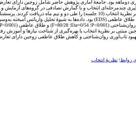
گواه). گروه آزمایش مداخلۀ آموزش غنی‌سازی روابط زوجین مبتنی بر نظریۀ انتخاب (10 ج
؛ 0/47=Eta؛ 59/95=F) زوجین
تنی بر نظریۀ انتخاب با بهره‌گیری از شناخت نیازها و آموزش رفتار مس
 بهبود تاب‌آوری روان‌شناختی و کاهش طلاق عاطفی زوجین
دارای تعارض
 روابط
؛
نظریۀ انتخاب