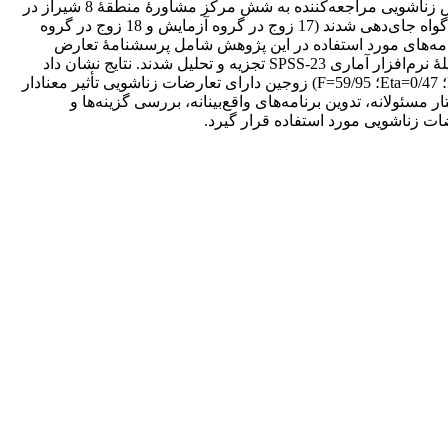
نیمه‌آزمایشی با طرح پیش‌آزمون-پس‌آزمون با گروه گواه و دورۀ پیگیری دوماهه بود. جامعۀ آماری پژوهش حاضر شامل زوجین دارای تعارض زناشویی مراجعه‌کننده به شش مرکز مشاورۀ منطقۀ 8 شیراز در
شش‌ماهۀ دوم سال 1398 بود. در این پژوهش 35 زوج به روش نمونه‌گیری چندمرحله‌ای انتخاب و با گمارش تصادفی در گروه‌های آزمایش و گواه جای‌دهی شدند (17 زوج در گروه آزمایش و 18 زوج در گروه
لسه) را طی دو و نیم ماه دریافت کردند. پرسشنامه‌های مورد استفاده در این پژوهش شامل پرسشنامۀ تعارض
زناشویی (MCQ) و پرسشنامۀ تاب‌آوری روان‌شناختی (RQ) و مقیاس طلاق عاطفی (EDS) بود. داده‌ها به شیوۀ تحلیل واریانس آمیخته به‌وسیلۀ نرم‌افزار آماری SPSS-23 تجزیه و تحلیل شدند. نتایج نشان داد
دارای تعارضات زناشویی تأثیر معنادار
ئولانه، تدوین برنامه‌های واقع‌بینانه، بررسی گزینه‌ها و
ات زناشویی مورد استفاده قرار گیرد.