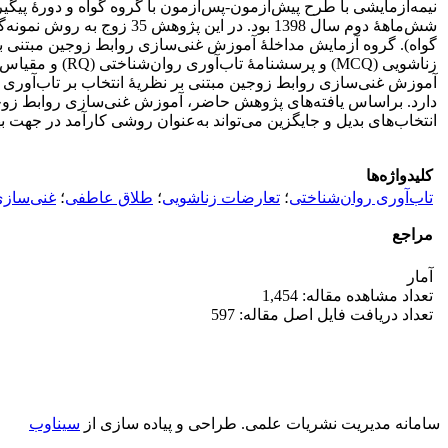
آموزش غنی‌سازی روابط زوجین مبتنی بر نظریۀ انتخاب بر تاب‌آوری روان‌شناختی (0/001>P؛ 0/54=Eta؛ 80/28=F) و طلاق عاطفی (0/001>P
دارد. براساس یافته‌های پژوهش حاضر، آموزش غنی‌سازی روابط زوجین مب
انتخاب‌های بدیل و جایگزین می‌تواند به‌عنوان روشی کارآمد در جهت
کلیدواژه‌ها
تاب‌آوری روان‌شناختی
؛
تعارضات زناشویی
؛
طلاق عاطفی
؛
غنی‌سازی
مراجع
آمار
تعداد مشاهده مقاله: 1,454
تعداد دریافت فایل اصل مقاله: 597
سامانه مدیریت نشریات علمی.
طراحی و پیاده سازی از
سیناوب