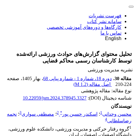
فهرست نشریات
سامانه نشر کتاب
کارگاه‌ها و دوره‌های آموزشی تخصصی
تماس با ما
English
تحلیل محتوای گزارش‌های حوادث ورزشی ارائه‌شده
توسط کارشناسان رسمی محاکم قضایی
نشریه مدیریت ورزشی
مقاله 30
،
دوره 18، شماره 1 - شماره پیاپی 68
، بهار 1405
، صفحه
210-224
اصل مقاله (
1.2 M
)
نوع مقاله: مقاله پژوهشی
شناسه دیجیتال (DOI):
10.22059/jsm.2024.378945.3327
نویسندگان
3
2
*
1
محسن وحدانی
؛
اسکندر حسین پور
؛
مصطفی سواری
؛
نجمه
4
رضاسلطانی
1
گروه رفتار حرکتی و مدیریت ورزشی، دانشکده علوم ورزشی،
دانشگاه اصفهان، اصفهان، ایران