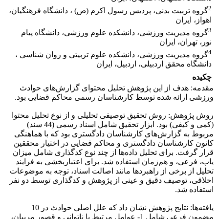
2
گروه تربیت بدنی، پردیس رسول اکرم (ص) ، دانشگاه فرهنگیان،
اهواز، ایران
3
گروه مدیریت ورزشی، دانشکده علوم ورزشی، دانشگاه پیام
نور، تهران، ایران
4
گروه مدیریت ورزشی، دانشکده علوم تربیتی و روان شناسی ،
دانشگاه محقق اردبیلی، اردبیل، ایران
چکیده
مقدمه: هدف از این پژوهش تحلیل محتوای گزارش‌های حوادث
ورزشی ارائه شده توسط کارشناسان رسمی محاکم قضایی بود.
روش پژوهش: روش تحقیق توصیفی تحلیلی و از نوع تحلیل محتوا
(کمی و کیفی) بود. ابزار تحقیق شامل اسناد رسمی (44 سند)
مربوط به گزارش‌های کارشناسان دادگستری بود که با هماهنگی
کانون کارشناسان دادگستری و محاکم قضایی در اختیار محققین
قرار گرفت. برای تحلیل داده‌ها از چند نوع کدگذاری شامل میزان
یاب، فرعی، و هم‌زمان استفاده شد. برای اعتباربخشی به فرایند
تحلیل از برخی از راهبردها مانند اصالت اسناد، توجه به موضوعات
اخلاقی، توصیف دقیق و عینی از پژوهش و کدگذاری توسط دو نفر
استفاده شد.
یافته‌ها: نتایج پژوهش نشان داد که علل اصلی حوادث در 10
مضمون فرعی شامل 1- عوامل مرتبط با ناتوانی و قصور مربیان،