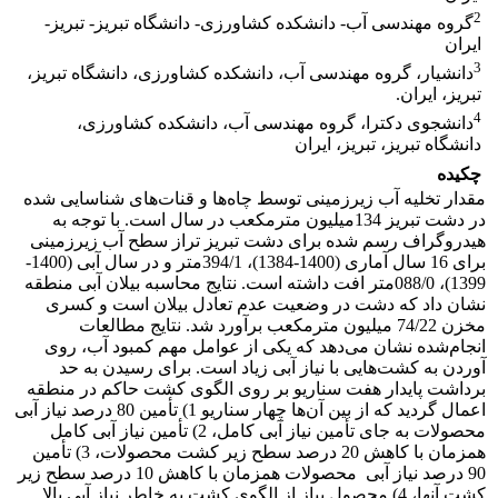
2
گروه مهندسی آب- دانشکده کشاورزی- دانشگاه تبریز- تبریز-
ایران
3
دانشیار، گروه مهندسی آب، دانشکده کشاورزی، دانشگاه تبریز،
تبریز، ایران.
4
دانشجوی دکترا، گروه مهندسی آب، دانشکده کشاورزی،
دانشگاه تبریز، تبریز، ایران
چکیده
مقدار تخلیه آب زیرزمینی توسط چاه‌ها و قنات‌های شناسایی شده
در دشت تبریز 134میلیون مترمکعب در سال است. با توجه به
هیدروگراف رسم شده برای دشت تبریز تراز سطح آب زیرزمینی
برای 16 سال آماری (1400-1384)، 394/1متر و در سال آبی (1400-
1399)، 088/0متر افت داشته است. نتایج محاسبه بیلان آبی منطقه
نشان داد که دشت در وضعیت عدم تعادل بیلان است و کسری
مخزن 74/22 میلیون مترمکعب برآورد شد. نتایج مطالعات
انجام‌شده نشان می‌دهد که یکی از عوامل مهم کمبود آب، روی
آوردن به کشت‌هایی با نیاز آبی زیاد است. برای رسیدن به حد
برداشت پایدار هفت سناریو بر روی الگوی کشت حاکم در منطقه
اعمال گردید که از بین آن‌ها چهار سناریو 1) تأمین 80 درصد نیاز آبی
محصولات به جای تأمین نیاز آبی کامل، 2) تأمین نیاز آبی کامل
همزمان با کاهش 20 درصد سطح زیر کشت محصولات، 3) تأمین
90 درصد نیاز آبی محصولات همزمان با کاهش 10 درصد سطح زیر
کشت آنها، 4) محصول پیاز از الگوی کشت به خاطر نیاز آبی بالا