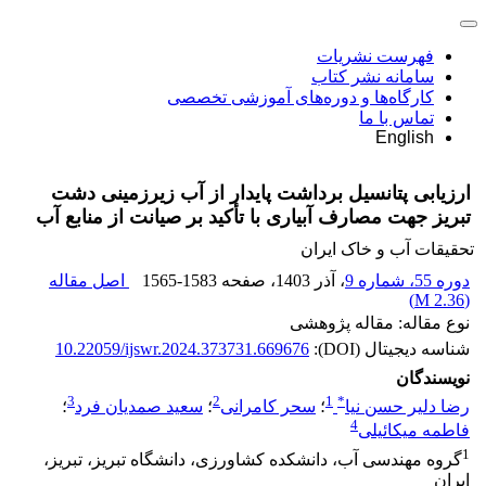
فهرست نشریات
سامانه نشر کتاب
کارگاه‌ها و دوره‌های آموزشی تخصصی
تماس با ما
English
ارزیابی پتانسیل برداشت پایدار از آب زیرزمینی دشت
تبریز جهت مصارف آبیاری با تأکید بر صیانت از منابع آب
تحقیقات آب و خاک ایران
دوره 55، شماره 9
، آذر 1403
، صفحه
1565-1583
اصل مقاله
)
2.36 M
(
نوع مقاله: مقاله پژوهشی
شناسه دیجیتال (DOI):
10.22059/ijswr.2024.373731.669676
نویسندگان
3
2
1
*
رضا دلیر حسن نیا
؛
سحر کامرانی
؛
سعید صمدیان فرد
؛
4
فاطمه میکائیلی
1
گروه مهندسی آب، دانشکده کشاورزی، دانشگاه تبریز، تبریز،
ایران