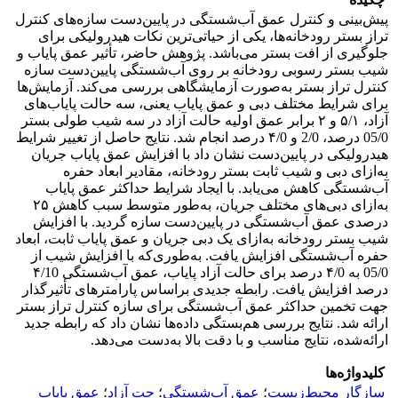
پیش‌بینی و کنترل عمق آب‌شستگی در پایین‌دست سازه‌های کنترل
تراز بستر رودخانه‌ها، یکی از حیاتی‌ترین نکات هیدرولیکی برای
جلوگیری از افت بستر می‌باشد. پژوهش حاضر، تأثیر عمق پایاب و
شیب بستر رسوبی رودخانه بر روی آب‌شستگی پایین‌دست سازه
کنترل تراز بستر به‌صورت آزمایشگاهی بررسی می‌کند. آزمایش‌ها
برای شرایط مختلف دبی و عمق پایاب یعنی، سه حالت پایاب‌های
آزاد، ۵/۱ و ۲ برابر عمق اولیه حالت آزاد در سه شیب طولی بستر
05/0 درصد، 2/0 و ۴/0 درصد انجام شد. نتایج حاصل از تغییر شرایط
هیدرولیکی در پایین‌دست نشان داد با افزایش عمق پایاب جریان
به‌ازای دبی و شیب ثابت بستر رودخانه، مقادیر ابعاد حفره
آب‌شستگی کاهش می‌یابد. با ایجاد شرایط حداکثر عمق پایاب
به‌ازای دبی‌های مختلف جریان، به‌طور متوسط سبب کاهش ۲۵
درصدی عمق آب‌شستگی در پایین‌دست سازه گردید. با افزایش
شیب بستر رودخانه به‌ازای یک دبی جریان و عمق پایاب ثابت، ابعاد
حفره آب‌شستگی افزایش یافت. به‌طوری‌که با افزایش شیب از
05/0 به ۴/0 درصد برای حالت آزاد پایاب، عمق آب‌شستگی ۴/10
درصد افزایش یافت. رابطه جدیدی براساس پارامترهای تأثیرگذار
جهت تخمین حداکثر عمق آب‌شستگی برای سازه کنترل تراز بستر
ارائه شد. نتایج بررسی هم‌بستگی داده‌ها نشان داد که رابطه جدید
ارائه‌شده، نتایج مناسب و با دقت بالا به‌دست می‌دهد.
کلیدواژه‌ها
سازگار محیط‌زیست
؛
عمق آب‌شستگی
؛
جت آزاد
؛
عمق پایاب