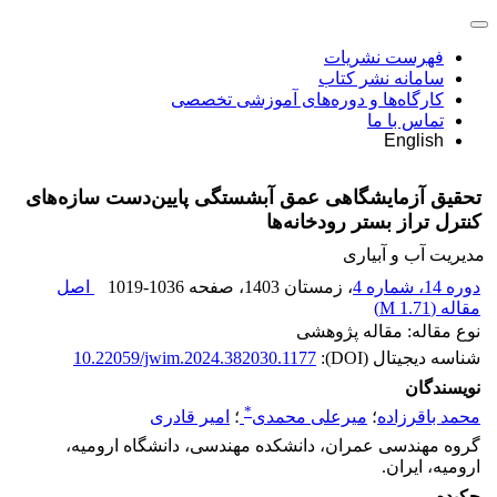
فهرست نشریات
سامانه نشر کتاب
کارگاه‌ها و دوره‌های آموزشی تخصصی
تماس با ما
English
تحقیق آزمایشگاهی عمق آبشستگی پایین‌دست سازه‌های
کنترل تراز بستر رودخانه‌ها
مدیریت آب و آبیاری
دوره 14، شماره 4
، زمستان 1403
، صفحه
1019-1036
اصل
مقاله (
1.71 M
)
نوع مقاله: مقاله پژوهشی
شناسه دیجیتال (DOI):
10.22059/jwim.2024.382030.1177
نویسندگان
*
محمد باقرزاده
؛
میرعلی محمدی
؛
امیر قادری
گروه مهندسی عمران، دانشکده مهندسی، دانشگاه ارومیه،
ارومیه، ایران.
چکیده