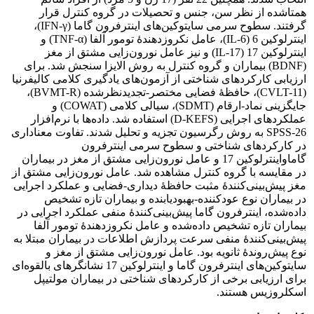
همتاشده از نظر سن، جنس و تحصیلات در گروه کنترل قرار
گرفتند. سطوح سرمی سایتوکین‌های اینترفرون گاما (IFN-γ)،
اینترلوکین 6 (IL-6)، عامل نکروزدهندۀ تومور آلفا (TNF-α) و
اینترلوکین 17 (IL-17) و نیز عامل نورون‌زایی مشتق از مغز
(BDNF) بیماران و گروه کنترل به روش الایزا سنجش شد. برای
ارزیابی کارکردهای شناختی از آزمون‌های یادگیری کلامی کالیفرنیا
(CVLT-11)، حافظۀ فضایی مختصر-تجدیدنظرشده (BVMT-R)،
جایگزینی نماد-ارقام (SDMT)، سیالی کلامی (COWAT) و
عملکردهای اجرایی (D-KEFS) استفاده شد. داده‌ها با نرم‌افزار
SPSS-26 به روش رگرسیون تجزیه و تحلیل شدند. تفاوت معناداری
در کارکردهای شناختی و سطوح سرمی اینترفرون
گاماواینترلوکین 17 و عامل نورون‌زایی مشتق از مغز در بیماران
در مقایسه با گروه کنترل مشاهده شد. عامل نورون‌زایی مشتق از
مغز پیش‌بینی‌کنندۀ مثبت حافظۀ دیداری-فضایی و عملکرد اجرایی
در بیماران نوع عودکننده-بهبودیابنده و بیماران تازه تشخیص
داده‌شده، اینترفرون گاما پیش‌بینی‌کنندۀ منفی عملکرد اجرایی در
بیماران تازه تشخیص داده‌شده و عامل نکروزدهندۀ تومور آلفا
پیش‌بینی‌کنندۀ منفی سرعت پردازش اطلاعات در بیماران مبتلا به
نوع پیش‌روندۀ ثانویه بود. عامل نورون‌زایی مشتق از مغز و
سایتوکین‌های اینترفرون گاما و اینترلوکین 17 نشانگرهای بالقوه‌ای
برای ارزیابی برخی از کارکردهای شناختی در بیماران مولتیپل
اسکلروزیس هستند.