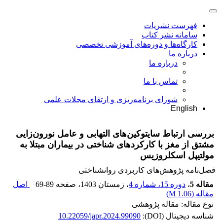
فهرست نشریات
سامانه نشر کتاب
کارگاه‌ها و دوره‌های آموزشی تخصصی
درباره ما
درباره ما
تماس با ما
شورای برنامه‌ریزی و ارتقای مجلات علمی
English
بررسی ارتباط سایتوکین‌های التهابی و عامل نورون‌زایی
مشتق از مغز با کارکردهای شناختی در بیماران مبتلا به
مولتیپل اسکلروزیس
فصل‌نامه پژوهش‌های کاربردی روانشناختی
مقاله 5
،
دوره 15، شماره 4
، زمستان 1403
، صفحه
69-89
اصل
مقاله (
1.06 M
)
نوع مقاله: مقاله پژوهشی
شناسه دیجیتال (DOI):
10.22059/japr.2024.99090