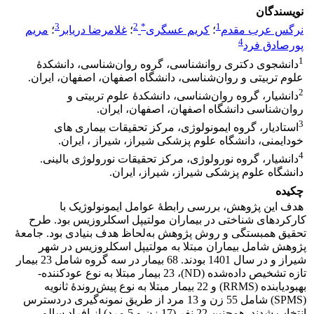
نویسندگان
3
2
*
1
نرگس عرب مقدم
؛
کریم عسگری
؛
غلامرضا دریابر
؛
مریم
4
پورصادق فرد
1
دانشجوی دکتری روانشناسی، گروه روان‌شناسی، دانشکدۀ
علوم تربیتی و روان‌شناسی، دانشگاه اصفهان، اصفهان، ایران.
2
دانشیار، گروه روان‌شناسی، دانشکدۀ علوم تربیتی و
روان‌شناسی دانشگاه اصفهان، اصفهان، ایران.
3
استادیار، گروه ایمونولوژی، مرکز تحقیقات بیماری های
خودایمنی، دانشگاه علوم پزشکی شیراز، شیراز ، ایران.
4
دانشیار، گروه نورولوژی، مرکز تحقیقات نورولوژی بالینی.
دانشگاه علوم پزشکی شیراز، شیراز، ایران.
چکیده
هدف این پژوهش، بررسی رابطۀ عوامل ایمونولوژیک با
کارکردهای شناختی در بیماران مولتیپل اسکلروزیس بود. طرح
تحقیق همبستگی و روش پژوهش به‌لحاظ هدف بنیادی بود. جامعۀ
پژوهش شامل بیماران مبتلا به مولتیپل اسکلروزیس در شهر
شیراز و در سال 1401 بودند. 68 بیمار در سه گروه شامل 23 بیمار
تازه تشخیص داده‌شده (ND)، 23 بیمار مبتلا به نوع عودکننده-
بهبودیابنده (RRMS) و 22 بیمار مبتلا به نوع پیش‌روندۀ ثانویه
(SPMS) شامل 55 زن و 13 مرد از طریق نمونه‌گیری دردسترس
انتخاب شدند. همچنین 22 نفر (17 زن و 5 مرد) از افراد سالم