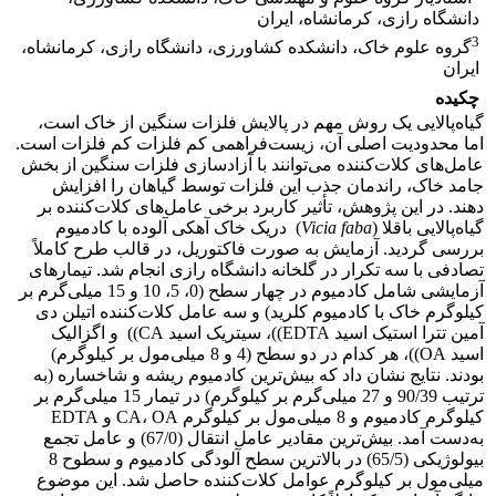
دانشگاه رازی، کرمانشاه، ایران
3
گروه علوم خاک، دانشکده کشاورزی، دانشگاه رازی، کرمانشاه،
ایران
چکیده
گیاه‌پالایی یک روش مهم در پالایش فلزات سنگین از خاک است،
اما محدودیت اصلی آن، زیست‌فراهمی کم فلزات کم فلزات است.
عامل‌های کلات‌کننده می‌توانند با آزادسازی فلزات سنگین از بخش
جامد خاک، راندمان جذب این فلزات‌ توسط گیاهان را افزایش
دهند. در این پژوهش، تأثیر کاربرد برخی عامل‌های کلات‌کننده بر
گیاه‌پالایی باقلا (
Vicia faba
) دریک خاک آهکی آلوده با کادمیوم
بررسی گردید. آزمایش به صورت فاکتوریل، در قالب طرح کاملاً
تصادفی با سه تکرار در گلخانه دانشگاه رازی انجام شد. تیمارهای
آزمایشی شامل کادمیوم در چهار سطح (0، 5، 10 و 15 میلی‌گرم بر
کیلوگرم خاک با کادمیوم کلرید) و سه عامل کلات‌کننده اتیلن دی
آمین تترا استیک اسید EDTA))، سیتریک اسید CA)) و اگزالیک
اسید OA))، هر کدام در دو سطح (4 و 8 میلی‌مول بر کیلوگرم)
بودند. نتایج نشان داد که بیش‌ترین کادمیوم ریشه و شاخساره (به
ترتیب 90/39 و 27 میلی‌گرم بر کیلوگرم) در تیمار 15 میلی‌گرم بر
کیلوگرم کادمیوم و 8 میلی‌مول بر کیلوگرم CA، OA و EDTA
به‌‌دست آمد. بیش‌ترین مقادیر عامل انتقال (67/0) و عامل تجمع
بیولوژیکی (65/5) در بالاترین سطح آلودگی کادمیوم و سطوح 8
میلی‌مول بر کیلوگرم عوامل کلات‌کننده حاصل شد. این موضوع