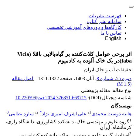
فهرست نشریات
سامانه نشر کتاب
کارگاه‌ها و دوره‌های آموزشی تخصصی
تماس با ما
English
اثر برخی عوامل کلات‌کننده بر گیاه‌پالایی باقلا (Vicia
faba)در یک خاک آلوده به کادمیوم
تحقیقات آب و خاک ایران
دوره 55، شماره 8
، آبان 1403
، صفحه
1311-1322
اصل مقاله
)
1.5 M
(
نوع مقاله: مقاله پژوهشی
شناسه دیجیتال (DOI):
10.22059/ijswr.2024.376851.669715
نویسندگان
3
2
*
1
هانیه دوست محمدی
؛
علی اشرف امیری نژاد
؛
ساره نظامی
1
گروه علوم و مهندسی خاک، دانشکده کشاورزی، دانشگاه رازی،
کرمانشاه، ایران
2
استادیار گروه علوم و مهندسی خاک، دانشکده کشاورزی،