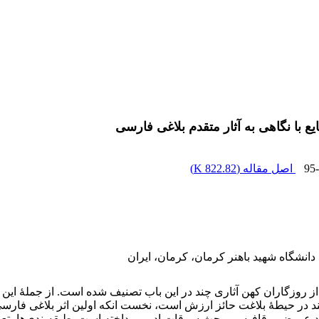
یع با نگاهی به آثار متقدم بلاغی فارسی
95
اصل مقاله (
822.82 K
)
 دانشگاه شهید باهنر کرمان، کرمان، ایران
 روزگاران کهن آثاری چند در این باب تصنیف شده است. از جملۀ این آثا
د در حیطۀ بلاغت حائز ارزش است، نخست انکه اولین اثر بلاغی فارسی 
ند عروض و قافیه و مبحث سرقات ادبی پرداخته است. طبقه‌بندی‌ها، تعا