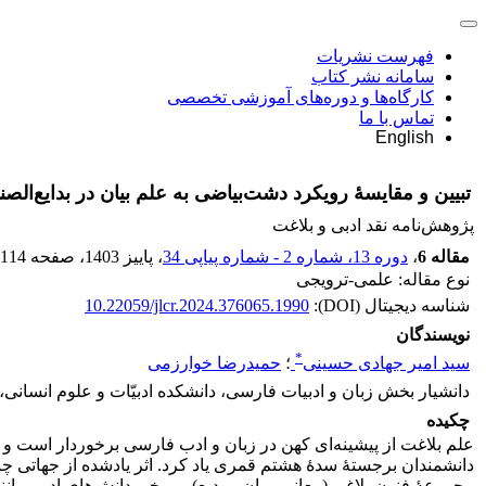
فهرست نشریات
سامانه نشر کتاب
کارگاه‌ها و دوره‌های آموزشی تخصصی
تماس با ما
English
تبیین و مقایسۀ رویکرد دشت‌بیاضی به علم بیان در بدایع‌الصنا
پژوهش‌نامه نقد ادبی و بلاغت
مقاله 6
،
دوره 13، شماره 2 - شماره پیاپی 34
، پاییز 1403
، صفحه
-114
نوع مقاله: علمی-ترویجی
شناسه دیجیتال (DOI):
10.22059/jlcr.2024.376065.1990
نویسندگان
*
سید امیر جهادی حسینی
؛
حمیدرضا خوارزمی
دانشیار بخش زبان و ادبیات فارسی، دانشکده ادبیّات و علوم انسانی،
چکیده
علم بلاغت از پیشینه‌ای کهن در زبان و ادب فارسی برخوردار است و از
دانشمندان برجستۀ سدۀ هشتم قمری یاد کرد. اثر یادشده از جهاتی چن
مجموعۀ فنون بلاغی (معانی، بیان و بدیع) و برخی دانش‌های ادبی مان