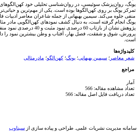
یونگ، روان‌پزشک سوئیسی، در روان‌شناسی تحلیلی خود کهن‌الگوهای ب
تمرکز یونگ بر روی کهن‌الگوها بوده‌ است. یکی از مهم‌ترین و حیات
منفی جلوه می‌کند. سیمین بهبهانی از جمله شاعران معاصر ادبیات ف
یونگ انجام گرفته ‌است، به دنبال کشف نمودهای کهن‌الگویی مادر مث
پژوهش نشان از بازتاب 0
پرورش، شوق و شفقت، فصل بهار، آفتاب و وطن بیشترین نمود را دار
است.
کلیدواژه‌ها
شعر معاصر
؛
سیمین بهبهانی
؛
یونگ
؛
کهن‌الگو
؛
مادرمثالی
مراجع
آمار
تعداد مشاهده مقاله: 566
تعداد دریافت فایل اصل مقاله: 566
سامانه مدیریت نشریات علمی.
طراحی و پیاده سازی از
سیناوب