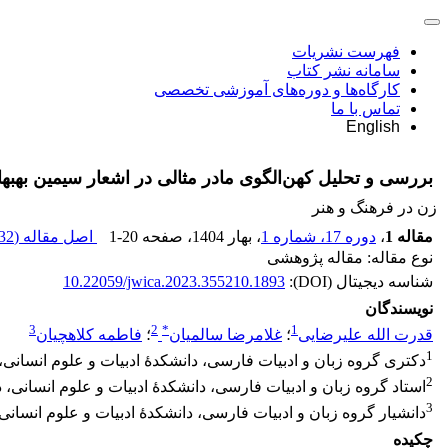
فهرست نشریات
سامانه نشر کتاب
کارگاه‌ها و دوره‌های آموزشی تخصصی
تماس با ما
English
بررسی و تحلیل کهن‌الگوی مادر مثالی در اشعار سیمین بهبها
زن در فرهنگ و هنر
مقاله 1
،
دوره 17، شماره 1
، بهار 1404
، صفحه
1-20
اصل مقاله (
2 K
نوع مقاله: مقاله پژوهشی
شناسه دیجیتال (DOI):
10.22059/jwica.2023.355210.1893
نویسندگان
3
2
*
1
قدرت الله علیرضایی
؛
غلامرضا سالمیان
؛
فاطمه کلاهچیان
1
دکتری گروه زبان و ادبیات فارسی، دانشکدۀ ادبیات و علوم انسانی، 
2
استاد گروه زبان و ادبیات فارسی، دانشکدۀ ادبیات و علوم انسانی، د
3
دانشیار گروه زبان و ادبیات فارسی، دانشکدۀ ادبیات و علوم انسانی،
چکیده