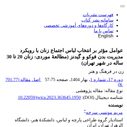
فهرست نشریات
سامانه نشر کتاب
کارگاه‌ها و دوره‌های آموزشی تخصصی
تماس با ما
English
عوامل مؤثر بر انتخاب لباس اجتماع زنان با رویکرد
مدیریت بدن فوکو و گیدنز (مطالعۀ موردی: زنان 20 تا 30
ساله در شهر تهران)
زن در فرهنگ و هنر
دوره 17، شماره 1
، بهار 1404
، صفحه
57-75
اصل مقاله (
701.77
)
K
نوع مقاله: مقاله پژوهشی
شناسه دیجیتال (DOI):
10.22059/jwica.2023.363645.1950
نویسنده
*
مریم مونسی سرخه
استادیار گروه طراحی پارچه و لباس، دانشکدۀ هنر، دانشگاه
الزهرا، تهران، ایران