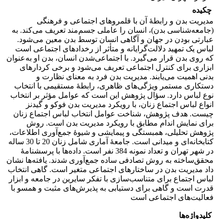
چکیده
مدیریت بدن و رابطۀ آن با قلمروهای اجتماعی و فرهنگی
(جامعه‌شناسی بدن)، انسان را عاملی جسم‌مند تعریف می‌کند. به
عبارتی بودن در جهان و آگاهی انسان توسط بدن معین می‌شود.
لباس یک تمهید دلالت‌گرایانه و متأثر از رخدادهای اجتماعی است
که روی بدن قرار می‌گیرد. با اجتماعی‌شدن انسان، بدن او به‌عنوان
ابزاری برای کنترل اجتماعی تعریف می‌شود و برخی کردارهای
بدنی اهمیت می‌یابند. مدیریت بدن فرد به معنای نظارت و
دستکاری مستمر ویژگی‌های ظاهری، رابطۀ مستقیمی با انتخاب
نوع لباس دارد. سؤال پژوهش این است که عوامل مؤثر بر انتخاب
انواع لباس اجتماع زنان، با رویکرد مدیریت بدن فوکو و گیدنز
چیست. هدف پژوهش، شناخت عوامل انتخاب لباس اجتماع زنان
برای نمایش اندام مطابق با رویکرد مدیریت بدن است. روش
پژوهش تحلیلی، همبستگی و پیمایشی و شیوۀ جمع‌آوری اطلاعات،
کتابخانه‌ای و میدانی است. جامعۀ آماری شامل زنان 20 تا 30 ساله
در شهر تهران و تعداد نمونه 384 نفر است. داده‌ها با پرسشنامۀ
محقق‌ساخته به روش تصادفی ساده جمع‌آوری شدند. یافته‌ها نشان
داد مدیریت بدن در ساختارهای اجتماعی متغیر است. گاهی انتخاب
لباس اجتماع برای متناسب‌سازی با تفکر سایرین در جامعه و ابزار
قدرت است و گاهی برای دستیابی به پذیرش‌های مثبت و همسو با
فعالیت‌های اجتماعی است
کلیدواژه‌ها