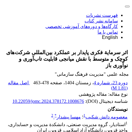
فهرست نشریات
سامانه نشر کتاب
کارگاه‌ها و دوره‌های آموزشی تخصصی
تماس با ما
English
اثر سرمایة فکری پایدار بر عملکرد بین‌المللی شرکت‌های
کوچک و متوسط با نقش میانجی قابلیت تاب‌آوری و
نوآوری باز
مجله علمی "مدیریت فرهنگ سازمانی"
دوره 23، شماره 4
، زمستان 1404
، صفحه
463-478
اصل مقاله
)
1.81 M
(
نوع مقاله: مقاله پژوهشی
شناسه دیجیتال (DOI):
10.22059/jomc.2024.378172.1008676
نویسندگان
2
*
1
معصومه دانش شکیب
؛
مهسا پیشدار
1
استادیار، گروه مدیریت صنعتی، دانشکدة مدیریت و حسابداری،
واحد قزوین، دانشگاه آزاد اسلامی، قزوین، ایران