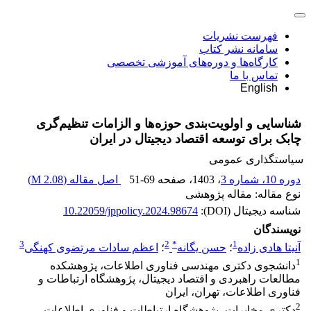
فهرست نشریات
سامانه نشر کتاب
کارگاه‌ها و دوره‌های آموزشی تخصصی
تماس با ما
English
شناسایی و اولویت‌بندی حوزه‌ها و الزامات تنظیم‌گری
چابک برای توسعه اقتصاد دیجیتال در ایران
سیاستگذاری عمومی
دوره 10، شماره 3
، 1403
، صفحه
51-69
اصل مقاله (
2.08 M
)
نوع مقاله: مقاله پژوهشی
شناسه دیجیتال (DOI):
10.22059/jppolicy.2024.98674
نویسندگان
3
2
*
1
آنیتا هادی زاده
؛
حسن یگانه
؛
اعظم سادات مرتضوی کهنگی
1
دانشجوی دکتری مهندسی فناوری اطلاعات، پژوهشکده
مطالعات راهبردی و اقتصاد دیجیتال، پژوهشگاه ارتباطات و
فناوری اطلاعات، تهران، ایران
2
دکتری مخابرات، پژوهشگاه ارتباطات و فناوری اطلاعات،