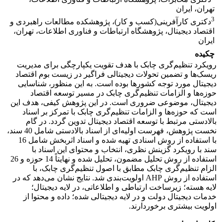
تهران، ایران
3
دکتری کارآفرینی(کسب و کار)، پژوهشکده مطالعات راهبردی و
اقتصاد دیجیتال، پژوهشگاه ارتباطات و فناوری اطلاعات، تهران،
ایران
چکیده
رویکرد تنظیم‌گری چابک با هدف تقویت یکپارچگی برای مدیریت
ریسک‌ها و تضمین تحولات دیجیتالی فراگیر در زیست بوم اقتصاد
دیجیتال مورد توجه کشورها بوده است. به این منظور، شناسایی
حوزه‌ها و الزامات تنظیم‌گری چابک در مسیر توسعه اقتصاد
دیجیتال، موضوعی ضروری است. در این پژوهش کیفی، هدف این
است که حوزه‌ها و الزامات تنظیم‌گری چابک با تمرکز بر اسناد
بالادستی مرتبط با توسعه اقتصاد دیجیتال تدوین گردد. در گام
نخست پژوهش، فهرست اولیه‌ای از اسناد بالادستی شامل 40 سند،
با استفاده از روش اسنادی تهیه شده و اسناد اثربخش شامل 16
سند با رویکرد گزینش نظری، انتخاب و محتوای این اسناد با
استفاده از روش تحلیل مضمون، تحلیل شده و نهایتاً 14 حوزه و 26
الزام تنظیم‌گری چابک مطابق با اصول تنظیم‌گری چابک، با
استفاده از روش AHP اولویت‌بندی شد. نتایج نشان می‌دهد که در
لایه هسته؛ زیرساخت ارتباطی و اطلاعاتی، در لایه دیجیتال؛
خدمات دیجیتال دولت و در لایه دیجیتالی شده؛ داده و محتوا از
اولویت بیشتری برخوردارند.