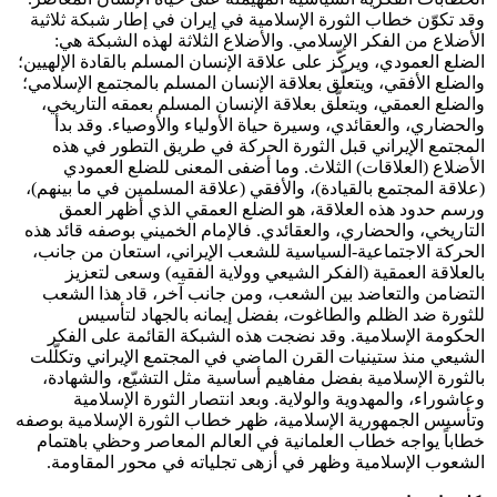
وقد تکوّن خطاب الثورة الإسلامیة في إیران في إطار شبکة ثلاثیة
الأضلاع من الفکر الإسلامي. والأضلاع الثلاثة لهذه الشبکة هي:
الضلع العمودي، ویرکّز علی علاقة الإنسان المسلم بالقادة الإلهیین؛
والضلع الأفقي، ویتعلّق بعلاقة الإنسان المسلم بالمجتمع الإسلامي؛
والضلع العمقي، ویتعلّق بعلاقة الإنسان المسلم بعمقه التاریخي،
والحضاري، والعقائدي، وسیرة حیاة الأولیاء والأوصیاء. وقد بدأ
المجتمع الإیراني قبل الثورة الحرکة في طریق التطور في هذه
الأضلاع (العلاقات) الثلاث. وما أضفی المعنی للضلع العمودي
(علاقة المجتمع بالقیادة)، والأفقي (علاقة المسلمین في ما بینهم)،
ورسم حدود هذه العلاقة، هو الضلع العمقي الذي أظهر العمق
التاریخي، والحضاري، والعقائدي. فالإمام الخمیني بوصفه قائد هذه
الحرکة الاجتماعیة-السیاسیة للشعب الإیراني، استعان من جانب،
بالعلاقة العمقیة (الفکر الشیعي وولایة الفقیه) وسعی لتعزیز
التضامن والتعاضد بین الشعب، ومن جانب آخر، قاد هذا الشعب
للثورة ضد الظلم والطاغوت، بفضل إیمانه بالجهاد لتأسیس
الحکومة الإسلامیة. وقد نضجت هذه الشبکة القائمة علی الفکر
الشیعي منذ ستینیات القرن الماضي في المجتمع الإیراني وتکلّلت
بالثورة الإسلامیة بفضل مفاهیم أساسیة مثل التشیّع، والشهادة،
وعاشوراء، والمهدویة والولایة. وبعد انتصار الثورة الإسلامیة
وتأسیس الجمهوریة الإسلامیة، ظهر خطاب الثورة الإسلامیة بوصفه
خطاباً یواجه خطاب العلمانیة في العالم المعاصر وحظي باهتمام
الشعوب الإسلامیة وظهر في أزهی تجلیاته في محور المقاومة.