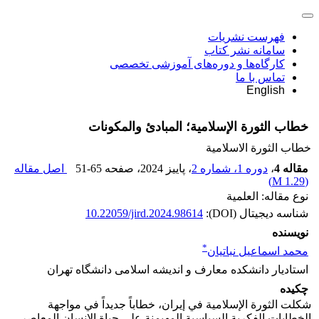
فهرست نشریات
سامانه نشر کتاب
کارگاه‌ها و دوره‌های آموزشی تخصصی
تماس با ما
English
خطاب الثورة الإسلامية؛ المبادئ والمكونات
خطاب الثورة الاسلامیة
مقاله 4
،
دوره 1، شماره 2
، پاییز 2024
، صفحه
51-65
اصل مقاله
)
1.29 M
(
نوع مقاله: العلمية
شناسه دیجیتال (DOI):
10.22059/jird.2024.98614
نویسنده
*
محمد اسماعیل نباتیان
استادیار دانشکده معارف و اندیشه اسلامی دانشگاه تهران
چکیده
شکلت الثورة الإسلامیة في إیران، خطاباً جدیداً في مواجهة
الخطابات الفکریة السیاسیة المهیمنة علی حیاة الإنسان المعاصر.