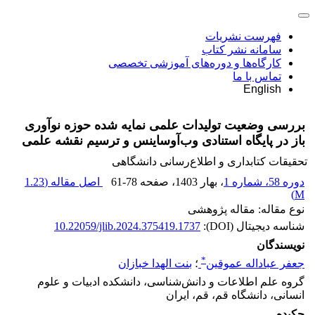
فهرست نشریات
سامانه نشر کتاب
کارگاه‌ها و دوره‌های آموزشی تخصصی
تماس با ما
English
بررسی وضعیت تولیدات علمی نمایه شده حوزه نوآوری
باز در پایگاه استنادی وب‌آو‌ساینس و ترسیم نقشه علمی
تحقیقات کتابداری و اطلاع‌رسانی دانشگاهی
دوره 58، شماره 1
، بهار 1403
، صفحه
61-78
اصل مقاله (
1.23
)
M
نوع مقاله: مقاله پژوهشی
شناسه دیجیتال (DOI):
10.22059/jlib.2024.375419.1737
نویسندگان
*
جعفر عباداله عموقین
؛
بنت الهدا خبازان
گروه علم اطلاعات و دانش‌شناسی، دانشکده ادبیات و علوم
انسانی، دانشگاه قم، قم، ایران
چکیده