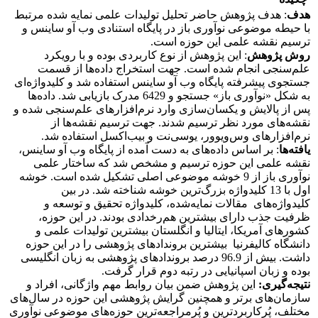
هدف
: هدف پژوهش حاضر تحلیل تولیدات علمی نمایه شده مرتبط
با حیطه موضوعی نوآوری باز در پایگاه استنادی وب آو ساینس و
ترسیم نقشه علمی این حوزه است.
روش پژوهش
: این پژوهش از نوع کاربردی بوده و با رویکرد
علم‌سنجی انجام شده است. جهت استخراج داده‌ها از قسمت
جستجوی پیشرفته پایگاه وب آو ساینس استفاده شد و کلیدواژه‌ای
به شکل «نوآوری باز» جستجو و 6429 مدرک بازیابی شد. داده‌ها
پس از پالایش و یکسان‌سازی وارد نرم‌افزارهای علم‌سنجی شده و
نقشه‌های مورد نظر ترسیم شدند. جهت ترسیم نقشه‌ها از
نرم‌افزارهای وس‌ویوور، یوسی‌نت و بیب‌اکسل استفاده شد.
یافته
ها
: بر اساس داده‌های به دست آمده از پایگاه وب آو ساینس،
نقشه علمی این حوزه ترسیم و مشخص شد که ساختار علمی
نوآوری باز از 9 خوشه موضوعی اصلی تشکیل شده است. خوشه
اول با 13 کلیدواژه بزرگ‌ترین خوشه شناخته شد. در بین
کلیدواژه‌های مقالات نمایه‌شده، کلیدواژه تحقیق و توسعه و
ظرفیت جذب دارای بیشترین هم‌رخدادی بودند. در این حوزه،
کشورهای آمریکا، ایتالیا و انگلستان بیشترین تولیدات علمی و
دانشگاه کالیفرنیا بیشترین بروندادهای پژوهشی را در این حوزه
داشت. بیش از 96.9 درصد بروندادهای پژوهشی به زبان انگلیسی
بوده و زبان اسپانیایی در رتبه دوم قرار گرفت.
نتیجه‌گیری:
این پژوهش ضمن بیان روابط مهم واژگانی، افراد و
سازمان‌های برتر و همچنین گرایش پژوهشی این حوزه در سال‌های
مختلف، پُرکاربردترین و پُرمراجعه‌ترین حوزه‌های موضوعی نوآوری