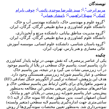
نویسندگان
1
1
*
مریم ایرجی
؛
سید علیرضا موحدی نائینی
؛
چوقی بایرام
3
1
2
کمکی
؛
سهیلا ابراهیمی
؛
بامشاد یغمایی
1
گروه علوم و مهندسی خاک، دانشکده مهندسی آب و خاک،
دانشگاه علوم کشاورزی و منابع طبیعی گرگان، گرگان، ایران.
2
گروه مدیریت مناطق بیابانی، دانشکده مرتع و آبخیزداری،
دانشگاه علوم کشاورزی و منابع طبیعی گرگان، گرگان، ایران.
3
گروه باستان شناسی، دانشکده علوم انسانی, موسسه آموزش
عالی معماری و هنر پارس، تهران، ایران.
چکیده
یکی از عناصر پرمصرف که نقش مهمی در تولید پایدار کشاورزی
دارد، پتاسیم است. پتاسیم خاک سطحی در پلایا از پتاسیم موجود
در آب زیرزمینی نشات می گیرد و در نتیجه، بین پتاسیم خاک
سطحی و عیار پتاسیم شورابه زیرزمینی همبستگی وجود دارد.
هدف این پژوهش، استفاده ترکیبی از الگوریتم‌ جنگل تصادفی (RF)
و تصویر ماهواره‌ای برای یافتن ارتباط بین پتاسیم سطحی خاک و
شاخص‌های سنجش‌ازدور تعریفی مختص این مطالعه به‌منظور
پیش‌بینی عیار پتاسیم شورابه زیرزمینی در پلایای خور و بیابانک
استان اصفهان است. بدین منظور تعداد 60 نمونه خاک از لایه 5-0
سانتی‌متری جهت اندازه‌گیری پتاسیم لایه سطحی (متغیر وابسته)
نمونه‌برداری شد. به‌منظور تعیین مختصات نمونه‌گیری‌ها از روش