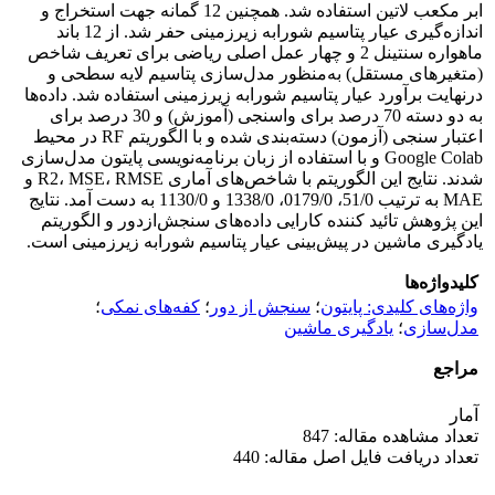
ابر مکعب لاتین استفاده شد. همچنین 12 گمانه جهت استخراج و
اندازه‌گیری عیار پتاسیم شورابه زیرزمینی حفر شد. از 12 باند
ماهواره سنتینل 2 و چهار عمل اصلی ریاضی برای تعریف شاخص
(متغیرهای مستقل) به‌منظور مدل‌سازی پتاسیم لایه سطحی و
درنهایت برآورد عیار پتاسیم شورابه زیرزمینی استفاده شد. داده‌ها
به دو دسته 70 درصد برای واسنجی (آموزش) و 30 درصد برای
اعتبار سنجی (آزمون) دسته‌بندی شده و با الگوریتم RF در محیط
Google Colab و با استفاده از زبان برنامه‌نویسی پایتون مدل‌سازی
شدند. نتایج این الگوریتم با شاخص‌های آماری R2، MSE، RMSE و
MAE به ترتیب 51/0، 0179/0، 1338/0 و 1130/0 به دست آمد. نتایج
این پژوهش تائید کننده کارایی داده‌های سنجش‌ازدور و الگوریتم
یادگیری ماشین در پیش‌بینی عیار پتاسیم شورابه زیرزمینی است.
کلیدواژه‌ها
واژه‌های کلیدی: پایتون
؛
سنجش از دور
؛
کفه‌های نمکی
؛
مدل‌سازی
؛
یادگیری ماشین
مراجع
آمار
تعداد مشاهده مقاله: 847
تعداد دریافت فایل اصل مقاله: 440