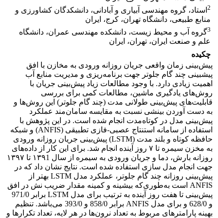
2
استاد، گروه مهندسی آبیاری و آبادانی، دانشکدگان کشاورزی و
منابع طبیعی، دانشگاه تهران، کرج، ایران
3
گروه آب و محیط زیست، دانشکده مهندسی عمران، دانشگاه
علم و صنعت ایران، تهران، ایران
چکیده
پیش‌بینی زمان واقعی جریان روزانه ورودی به مخازن با افق
پیشبینی چند گام جلوتر جهت برنامه‌ریزی و مدیریت منابع آب
اهمیت زیادی دارد. با وجود مطالعات زیاد پیش‌بینی جریان با
روش‌های یادگیری ماشین، مطالعات کمی برای بررسی
قابلیت‌های پیش‌بینی طولانی مدت (چند گام جلوتر) این روش‌ها و
به دست آوردن بینشی نسبت به مقایسه سامان‌مند عملکرد
پیش‌بینی مدل در کوتاه‌مدت انجام شده است. در این پژوهش با
استفاده از سامانه استنتاج عصبی-فازی تطبیقی (ANFIS) و شبکه
حافظه کوتاه و بلند مدت (LSTM) پیش‌بینی جریان روزانه ورودی
به مخزن سیمره تا ۷ روز آینده انجام شد. برای این کار از داده‌های
روزانه بارش، دما و جریان ورودی به سیمره از سال ۱۳۹1 تا ۱۳۹۷
جهت انجام مدل سازی استفاده شده‌ است. نتایج نشان داد که در
پیش‌بینی روزانه چند گام جلوتر، عملکرد مدل LSTM بهتر از
ANFIS است به‌طوری‌که بیشینه و کمینه مقدار ضریب نش در افق
پیش‌بینی تا هفت روز آینده به ترتیب برای مدل LSTM برابر 971/0
و 628/0 و برای مدل ANFIS برابر 858/0 و 393/0 می‌باشد. تنظیم
بهینه پارامترهای مربوط به تعداد نرون‌ها در هر لایه، تعداد تکرارها و