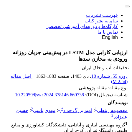
فهرست نشریات
سامانه نشر کتاب
کارگاه‌ها و دوره‌های آموزشی تخصصی
تماس با ما
English
ارزیابی کارایی مدل‌ LSTM در پیش‌بینی جریان روزانه
ورودی به مخازن سدها
تحقیقات آب و خاک ایران
دوره 55، شماره 10
، دی 1403
، صفحه
1863-1883
اصل مقاله
)
2.54 M
(
نوع مقاله: مقاله پژوهشی
شناسه دیجیتال (DOI):
10.22059/ijswr.2024.378146.669738
نویسندگان
2
1
*
1
معصومه زینعلی
؛
امید بزرگ حداد
؛
مهدی یاسی
؛
حسین
3
علیزاده
1
گروه مهندسی آبیاری و آبادانی، دانشکدگان کشاورزی و منابع
طبیعی دانشگاه تهران، کرج، ایران.