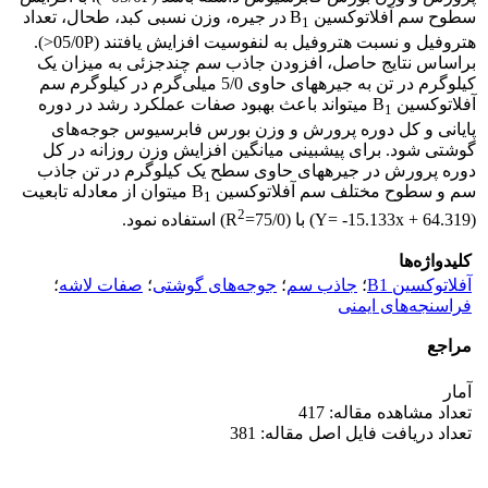
سطوح سم آفلاتوکسین B
در جیره، وزن نسبی کبد، طحال، تعداد
1
هتروفیل و نسبت هتروفیل به لنفوسیت افزایش یافتند (05/0P<).
براساس نتایج حاصل، افزودن جاذب سم چندجزئی به میزان یک
کیلوگرم در تن به جیره­های حاوی 5/0 میلی‌گرم در کیلوگرم سم
آفلاتوکسین B
می­تواند باعث بهبود صفات عملکرد رشد در دوره
1
پایانی و کل دوره پرورش و وزن بورس فابرسیوس جوجه‌های
گوشتی شود. برای پیش­بینی میانگین افزایش وزن روزانه در کل
دوره پرورش در جیره­های حاوی سطح یک کیلوگرم در تن جاذب
سم و سطوح مختلف سم آفلاتوکسین B
می­توان از معادله تابعیت
1
2
(Y= -15.133x + 64.319) با (75/0=R
) استفاده نمود.
کلیدواژه‌ها
آفلاتوکسین B1
؛
جاذب سم
؛
جوجه‌های گوشتی
؛
صفات لاشه
؛
فراسنجه‌های ایمنی
مراجع
آمار
تعداد مشاهده مقاله: 417
تعداد دریافت فایل اصل مقاله: 381