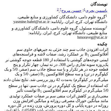
نویسندگان
2
*
1
یاسمین بحری
؛
حسین مروج
1
گروه علوم دامی، دانشکدگان کشاورزی و منابع طبیعی،
دانشگاه تهران، کرج، ایران. رایانامه: yasmine.bahri@ut.ac.ir
2
نویسنده مسئول، گروه علوم دامی، دانشکدگان کشاورزی و
منابع طبیعی، دانشگاه تهران، کرج، ایران. رایانامه:
hmoraveg@ut.ac.ir
چکیده
اثرات افزودن جاذب سم چند جزئی به جیره­های حاوی سم
آفلاتوکسین B
بر عملکرد رشد، صفات لاشه و فراسنجه‌های
1
ایمنی جوجه‌های گوشتی با استفاده از 180 قطعه جوجه گوشتی نر
یک‌روزه سویه تجاری راس 308، در نه تیمار، چهار تکرار و پنج
قطعه جوجه در هر تکرار و با سه سطح جاذب سم (صفر، 5/0 و یک
کیلوگرم در تن) و سه سطح آفلاتوکسین B
(صفر، 5/0 و یک
1
میلی‌گرم در کیلوگرم)
به‌مدت 42 روز بررسی شد. نتایج نشان دادند
که استفاده از سطح یک کیلوگرم در تن جاذب سم، تنها در سطح
5/0 میلی‌گرم در کیلوگرم سم آفلاتوکسین B
توانست تأثیر
1
معنی‌داری بر کاهش اثرات منفی سم بر صفات عملکرد تولیدی
مانند میانگین خوراک مصرفی روزانه و میانگین افزایش وزن
روزانه در دوره پایانی و کل دوره پرورش، وزن زنده در کل دوره
پرورش و وزن بورس فابرسیوس داشته باشد (05/0P<). با افزایش