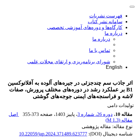
فهرست نشریات
سامانه نشر کتاب
کارگاه‌ها و دوره‌های آموزشی تخصصی
درباره ما
درباره ما
تماس با ما
شورای برنامه‌ریزی و ارتقای مجلات علمی
English
اثر جاذب سم چندجزئی در جیره‌های آلوده به آفلاتوکسین
B1 بر عملکرد رشد در دوره‌های مختلف پرورش، صفات
لاشه و فراسنجه‌های ایمنی جوجه‌های گوشتی
تولیدات دامی
مقاله 10
،
دوره 26، شماره 3
، پاییز 1403
، صفحه
355-373
اصل
مقاله (
1.3 M
)
نوع مقاله: مقاله پژوهشی
شناسه دیجیتال (DOI):
10.22059/jap.2024.371489.623777