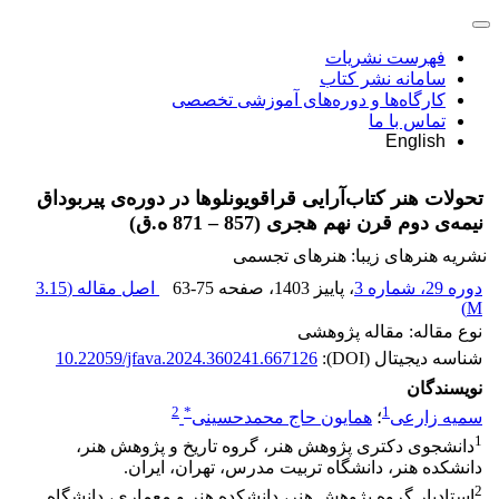
فهرست نشریات
سامانه نشر کتاب
کارگاه‌ها و دوره‌های آموزشی تخصصی
تماس با ما
English
تحولات هنر کتاب‌آرایی قراقویونلوها در دوره‌ی پیربوداق
نیمه‌ی دوم قرن نهم هجری (857 – 871 ه.ق)
نشریه هنرهای زیبا: هنرهای تجسمی
دوره 29، شماره 3
، پاییز 1403
، صفحه
63-75
اصل مقاله (
3.15
)
M
نوع مقاله: مقاله پژوهشی
شناسه دیجیتال (DOI):
10.22059/jfava.2024.360241.667126
نویسندگان
2
*
1
سمیه زارعی
؛
همایون حاج محمدحسینی
1
دانشجوی دکتری پژوهش هنر، گروه تاریخ و پژوهش هنر،
دانشکده هنر، دانشگاه تربیت مدرس، تهران، ایران.
2
استادیار گروه پژوهش هنر، دانشکده هنر و معماری، دانشگاه