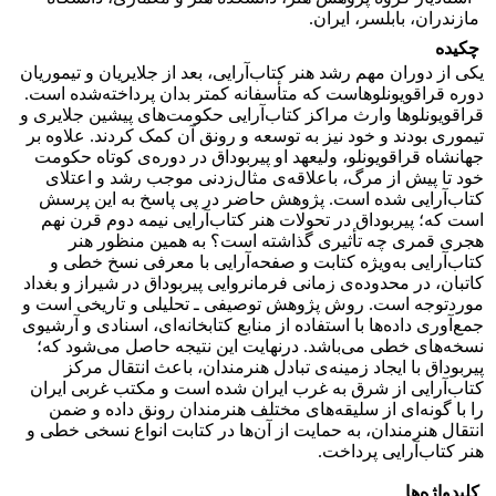
مازندران، بابلسر، ایران.
چکیده
یکی از دوران مهم رشد هنر کتاب‌آرایی، بعد از جلایریان و تیموریان
دوره قراقویونلوهاست که متأسفانه کمتر بدان پرداخته‌شده است.
قراقویونلوها وارث مراکز کتاب‌آرایی حکومت‌های پیشین جلایری و
تیموری بودند و خود نیز به توسعه و رونق آن کمک کردند. علاوه بر
جهانشاه قراقویونلو، ولیعهد او پیربوداق در دوره‌ی کوتاه حکومت
خود تا پیش از مرگ، باعلاقه‌ی مثال‌زدنی موجب رشد و اعتلای
کتاب‌آرایی شده است. پژوهش حاضر در پی پاسخ به این پرسش
است که؛ پیربوداق در تحولات هنر کتاب‌آرایی نیمه دوم قرن نهم
هجری قمری چه تأثیری گذاشته است؟ به همین منظور هنر
کتاب‌آرایی به‌ویژه کتابت و صفحه‌آرایی با معرفی نسخ خطی و
کاتبان، در محدوده‌ی زمانی فرمانروایی پیربوداق در شیراز و بغداد
موردتوجه است. روش پژوهش توصیفی ـ تحلیلی و تاریخی است و
جمع‌آوری داده‌ها با استفاده از منابع کتابخانه‌ای، اسنادی و آرشیوی
نسخه‌های خطی می‌باشد. درنهایت این نتیجه حاصل می‌شود که؛
پیربوداق با ایجاد زمینه‌ی تبادل هنرمندان، باعث انتقال مرکز
کتاب‌آرایی از شرق به غرب ایران شده است و مکتب غربی ایران
را با گونه‌ای از سلیقه‌های مختلف هنرمندان رونق داده و ضمن
انتقال هنرمندان، به حمایت از آن‌ها در کتابت انواع نسخی خطی و
هنر کتاب‌آرایی ‌پرداخت.
کلیدواژه‌ها