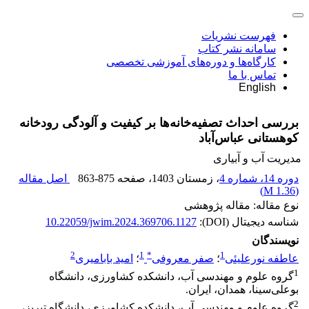
فهرست نشریات
سامانه نشر کتاب
کارگاه‌ها و دوره‌های آموزشی تخصصی
تماس با ما
English
بررسی احداث تصفیه‌خانه‌ها بر کیفیت و آلودگی رودخانه
کوهستانی عباس‌آباد
مدیریت آب و آبیاری
دوره 14، شماره 4
، زمستان 1403
، صفحه
863-875
اصل مقاله
)
1.36 M
(
نوع مقاله: مقاله پژوهشی
شناسه دیجیتال (DOI):
10.22059/jwim.2024.369706.1127
نویسندگان
2
1
*
1
عاطفه نورعلیئی
؛
صفر معروفی
؛
امید بابامیری
1
گروه علوم و مهندسی آب، دانشکده کشاورزی، دانشگاه
بوعلی‌سینا، همدان، ایران.
2
گروه علوم و مهندسی آب، دانشکده کشاورزی، دانشگاه تبریز،