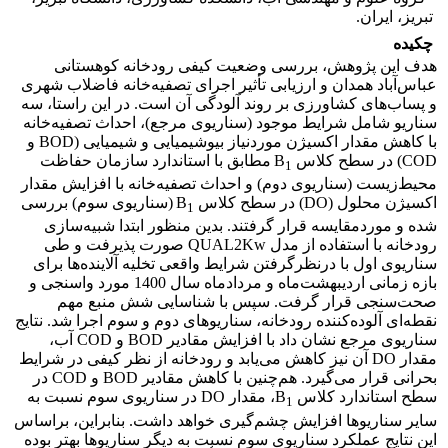
تبریز، ایران.
چکیده
هدف این پژوهش، بررسی وضعیت کیفی رودخانه کوهستانی
عباس‌آباد همدان و ارزیابی تأثیر اجرای تصفیه‌خانه فاضلاب شهری
و پساب‌های کشاورزی بر روند آلودگی آن است. در این راستا، سه
سناریو شامل شرایط موجود (سناریوی مرجع)، احداث تصفیه‌خانه
با کاهش مقدار اکسیژن موردنیاز بیوشیمیایی و شیمیایی (BOD و
COD) در سطح کلاس B
مطابق با استاندارد سازمان حفاظت
1
محیط‌زیست (سناریوی دوم) و احداث تصفیه‌خانه با افزایش مقدار
اکسیژن محلول (DO) در سطح کلاس B
(سناریوی سوم) بررسی
1
شده و موردمقایسه قرار گرفتند. بدین منظور ابتدا شبیه‌سازی
رودخانه با استفاده از مدل QUAL2Kw صورت پذیرفت و طی
سناریوی اول با درنظرگرفتن شرایط واقعی تخلیه آلاینده‌ها برای
بازه زمانی اردیبهشت‌ماه و مرداد‌ماه سال 1400 مورد واسنجی و
صحت‌سنجی قرار گرفت. سپس با شناسایی شش منبع مهم
نقطه‌ای آلوده‌کننده رودخانه، سناریوهای دوم و سوم اجرا شد. نتایج
سناریوی مرجع نشان داد با افزایش مقادیر BOD و COD آب،
مقدار DO آن نیز کاهش می‌یابد و رودخانه از نظر کیفی در شرایط
بحرانی قرار می‌گیرد. هم‌چنین با کاهش مقادیر BOD و COD در
سطح استاندارد کلاس B
، مقدار DO در سناریوی سوم نسبت به
1
سایر سناریوها افزایش چشم‌گیری خواهد داشت. بنابراین، بر‌اساس
این نتایج عملکرد سناریوی سوم نسبت به دیگر سناریوها بهتر بوده