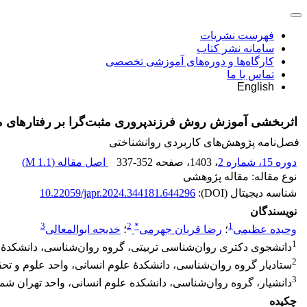
فهرست نشریات
سامانه نشر کتاب
کارگاه‌ها و دوره‌های آموزشی تخصصی
تماس با ما
English
اثربخشی آموزش روش فرزندپروری مثبت‌گرا بر رفتارهای مخ
فصل‌نامه پژوهش‌های کاربردی روانشناختی
دوره 15، شماره 2
، 1403
، صفحه
337-352
اصل مقاله (
1.1 M
)
نوع مقاله: مقاله پژوهشی
شناسه دیجیتال (DOI):
10.22059/japr.2024.344181.644296
نویسندگان
3
2
*
1
وحیده عظیمی
؛
رضا قربان جهرمی
؛
خدیجه ابوالمعالی
1
دانشجوی دکتری روان‌شناسی تربیتی، گروه روان‌شناسی، دانشکدۀ علو
2
ستادیار گروه روان‌شناسی، دانشکدۀ علوم انسانی، واحد علوم و تحقی
3
دانشیار، گروه روان‌شناسی، دانشکده علوم انسانی، واحد تهران شمال
چکیده