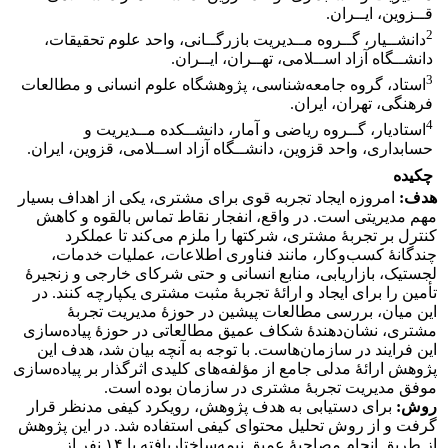
قــزوین، ایــران.
2
دانشــیار، گــروه مــدیریت بازرگــانی، واحد علوم تحقیقات،
دانشــگاه آزاد اســلامی، تهــران، ایــران.
3
استاد، گروه جامعه‌شناسی، پژوهشگاه‌ علوم‌ انسانی‌ و مطالعات‌
فرهنگی‌، تهران، ایران.
4
استادیار، گــروه ریاضی و آمار، دانشــکده مــدیریت و
حسابداری، واحد قزوین، دانشــگاه آزاد اســلامی، قزوین، ایران.
چکیده
هدف:
امروزه ایجاد تجربه قوی برای مشتری، یکی از اهداف بسیار
مهم مدیریتی است. در واقع، انفجار نقاط تماس بالقوه و کاهش
کنترل بر تجربۀ مشتری، شرکت‏ها را ملزم می‌کند تا عملکرد
چندگانۀ کسب‌وکار، مانند فناوری اطلاعات، عملیات خدمات،
لجستیک، بازاریابی، منابع انسانی و حتی شرکای خارجی و زنجیرۀ
تأمین را برای ایجاد و ارائۀ تجربۀ مثبت مشتری یکپارچه کنند. در
این میان، بررسی مطالعات پیشین در حوزۀ مدیریت تجربۀ
مشتری، نشان‌دهندۀ شکاف عمیق مطالعاتی در حوزۀ پیاده‌سازی
این فرایند در سازمان‌هاست. با توجه به آنچه بیان شد، هدف این
پژوهش ارائۀ مدلی جامع از مؤلفه‌های کلیدی اثرگذار بر پیاده‌سازی
موفق مدیریت تجربۀ مشتری در سازمان بوده است.
روش:
برای دستیابی به هدف پژوهش، رویکرد کیفی مدنظر قرار
گرفت و از روش تحلیل محتوای کیفی استفاده شد. در این پژوهش
از طریق انجام مصاحبۀ عمیق نیمه‌ساختاریافته با ۱۴ نفر از