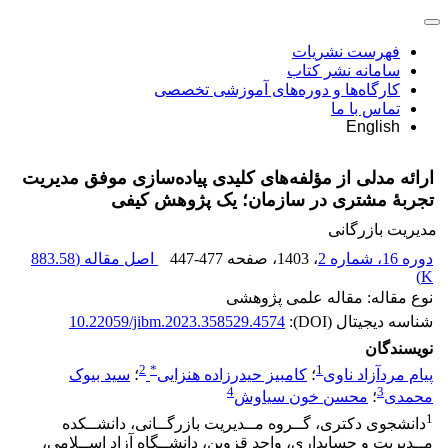
فهرست نشریات
سامانه نشر کتاب
کارگاه‌ها و دوره‌های آموزشی تخصصی
تماس با ما
English
ارائه مدلی از مؤلفه‌های کلیدی پیاده‌سازی موفق مدیریت
تجربۀ مشتری در سازمان؛ یک پژوهش کیفی
مدیریت بازرگانی
دوره 16، شماره 2
، 1403
، صفحه
447-477
اصل مقاله (
883.58
)
K
نوع مقاله: مقاله علمی پژوهشی
شناسه دیجیتال (DOI):
10.22059/jibm.2023.358529.4574
نویسندگان
2
*
1
پیام مردآزاد ناوی
؛
کامبیز حیدرزاده هنزایی
؛
سید بیوک
4
3
محمدی
؛
محسن خون سیاوش
1
دانشجوی دکتری، گــروه مــدیریت بازرگــانی، دانشــکده
مــدیریت و حسابداری، واحد قزوین، دانشــگاه آزاد اســلامی،