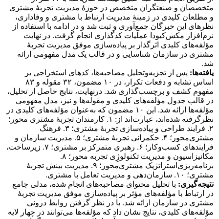
متخصصان و صنعتگران متخصص در حوزۀ مدیریت تجربۀ مشتری
و مطلعان کلیدی در زمینۀ مدیریت ارتباط با مشتری و وفاداری،
نظرهای این خبرگان جمع‌آوری و ثبت شد و در ادامه با استفاده از
نرم‌افزار مکس‌کیودا عملیات کدگذاری انجام گرفت. در نهایت
مؤلفه‌های کلیدی اثرگذار بر پیاده‌سازی موفق مدیریت تجربۀ
مشتری در سازمان شناسایی و در قالب یک مدل مفهومی ارائه
شد.
یافته‌ها:
پس از تجزیه‌وتحلیل مصاحبه‌ها، کدهای استخراجی بر
اساس تشابه و دفعات تکرار، در ۱۰ مضمون، ۳۲ مقوله و ۸۳
مفهوم کشف و برچسب‌گذاری شد. درنهایت، نتایج حاصل از تحلیل،
در قالب جدول مؤلفه‌های کلیدی و مقوله‌ها و نیز، مدل مفهومی
مؤلفه‌ها ارائه شد. این ۱۰ مضمون که به‌عنوان مؤلفه‌های کلیدی در
نظرگرفته شده‌اند، عبارت‌اند از: ۱. کارمندان تجربۀ مشتری محور؛
۲. فرایند طراحی و پیاده‌سازی تجربۀ مشتری؛ ۳. فرهنگ
مشتری‌محور؛ ۴. حکمرانی تجربۀ مشتری؛ ۵. مدیریت سازمان و
فرایندهای کسب‌وکار؛ ۶. رهبری متمرکز بر مشتری؛ ۷. زیرساخت،
مکانیزاسیون و مدیریت تکنولوژِی تجربه محور؛ ۸.
برنامه‌ریزی‌استراتژیک مشتری‌محور؛ ۹. مدیریت بینش تجربۀ
مشتری؛ ۱۰. سازمان‌دهی و مدیریت تعامل با مشتری.
نتیجه‌گیری:
با تحلیل محتوای مصاحبه‌های انجام شده، مدلی جامع
در ارتباط با مؤلفه‌های مؤثر بر پیاده‌سازی موفق مدیریت تجربۀ
مشتری در سازمان ارائه شد. با در نظر گرفتن روابط درونی
مؤلفه‌های کلیدی، نتایج نشان داد که مؤلفه‌ها می‌توانند در چهار لایه