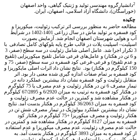
2
دانشیارگروه مهندسی تولید و ژنتیک گیاهی، واحد اصفهان
(خوراسگان)، دانشگاه آزاد اسلامی، اصفهان، ایران.
چکیده
مطالعه حاضر به منظور بررسی اثر ترکیب زئولیت، میکوریزا و
کود فسفره بر تولید ماش در سال زراعی 1401-1402 در شرایط
آب و هوایی شهرستان اصفهان انجام شد. آزمایش بصورت
اسپلیت– اسپلیت پلات در قالب طرح پایه بلوک­های کامل تصادفی با
3 تکرار اجرا شد. عامل اصلی شامل زئولیت در سه سطح (صفر، 3
و 6 تن در هکتار) و عامل‌های فرعی شامل تلقیح میکوریزایی (تلقیح
و عدم تلقیح) و فرعی-فرعی کود فسفره در سه سطح (صفر، 75 و
150 کیلوگرم در هکتار) بود. نتایج نشان داد اثرات اصلی مایکوریزا و
کود فسفره بر تمام صفات اندازه گیری شده معنی دار بود. اثر
متقابل زئولیت و کود فسفره نشان داد بیشترین عملکرد دانه در
تیمار مصرف 6 تن در هکتار زئولیت و عدم مصرف یا 75 کیلوگرم
در هکتار کود فسفره به ترتیب به میزان 6/2920 و 67/2895 کیلوگرم
در هکتار مشاهده شد و کمترین در حالت عدم مصرف زئولیت و
کود فسفره به میزان 36/2063 کیلوگرم در هکتار بدست آمد. نتایج
نشان داد بیشترین عملکرد بیولوژیک در تیمار مصرف شش تن در
هکتار زئولیت و مصرف میکوریزا +75 کیلوگرم در هکتار کود
فسفره به میزان 8127 کیلوگرم در هکتار مشاهده شد و کمترین در
حالت عدم مصرف زئولیت، عدم مصرف میکوریزا و عدم استفاده
از کود فسفره به میزان 3893 کیلوگرم در هکتار بدست آمد. به
طور کلی، ترکیب یا استفاده از هر کدام از کودهای زئولیت،