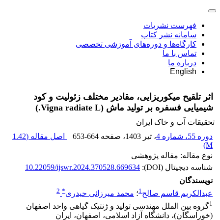
فهرست نشریات
سامانه نشر کتاب
کارگاه‌ها و دوره‌های آموزشی تخصصی
تماس با ما
درباره ما
English
اثر تلقیح میکوریزایی، مقادیر مختلف زئولیت و کود
شیمیایی فسفره بر تولید ماش (Vigna radiate L.)
تحقیقات آب و خاک ایران
دوره 55، شماره 4
، تیر 1403
، صفحه
653-664
اصل مقاله (
1.42
)
M
نوع مقاله: مقاله پژوهشی
شناسه دیجیتال (DOI):
10.22059/ijswr.2024.370528.669634
نویسندگان
2
*
1
عبدالکریم قاسم صالح
؛
محمد میرزائی حیدری
1
گروه بین الملل مهندسی تولید و ژنتیک گیاهی واحد اصفهان
(خوراسگان)، دانشگاه آزاد اسلامی، اصفهان، ایران