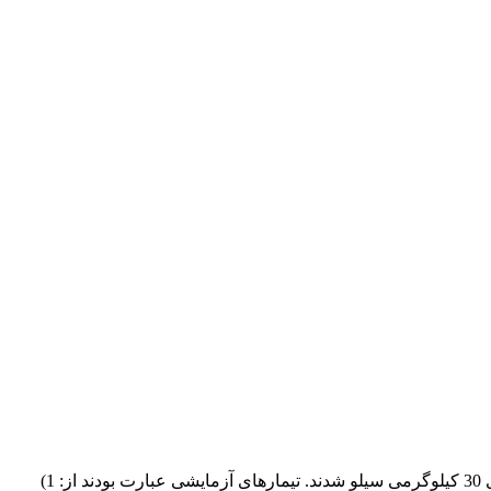
کلنی به ازای گرم علوفه تازه) در کیسه‌های 30 کیلوگرمی سیلو شدند. تیمارهای آزمایشی عبارت بودند از: 1)