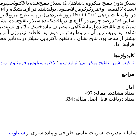
سیلاژ بدون تلقیح میکروبی(شاهد)، 2) سیلاژ تلقیح‌شده با
لاکتوباسیلوس
‌اسیدی‌لاکتیسی
و
انتروکوکوس ‌فاسیوم
، تولیدشده در آزمایشگاه و 4) سیلاژ تلقیح‌شده با باکتری تجاری حاوی
اساس 5/3 درصد چربی در گاوهای دریافت‌کننده سیلاژ تلقیح‌شده
سیلاژهای تلقیح‌شده آزمایشگاهی، مصرف ماده‌خشک بالاتری نسبت به شا
شاهد بود و بیشترین آن مربوط به تیمار دوم بود. غلظت نیتروژن آمونی
افزایش داد.
کلیدواژه‌ها
ترکیب شیر
؛
تلقیح میکروبی
؛
تولید شیر
؛
لاکتوباسیلوس فرمنتوم
؛
ماد
مراجع
آمار
تعداد مشاهده مقاله: 497
تعداد دریافت فایل اصل مقاله: 334
سامانه مدیریت نشریات علمی.
طراحی و پیاده سازی از
سیناوب