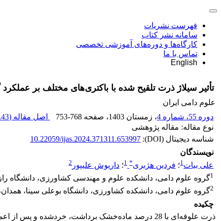
فهرست نشریات
سامانه نشر کتاب
کارگاه‌ها و دوره‌های آموزشی تخصصی
تماس با ما
English
تأثیر سیلاژ ذرت تلقیح شده با باکتری‌های مختلف بر عملکرد
علوم دامی ایران
دوره 55، شماره 4
، زمستان 1403
، صفحه
753-768
اصل مقاله (
43 M
نوع مقاله: مقاله پژوهشی
شناسه دیجیتال (DOI):
10.22059/ijas.2024.371311.653997
نویسندگان
2
1
*
1
علی بیات
؛
فردین هژبری
؛
داریوش علیپور
1
گروه علوم دامی، دانشکده علوم و مهندسی کشاورزی، دانشگاه رازی
2
گروه علوم دامی، دانشکده کشاورزی، دانشگاه بوعلی سینا، همدان، 
چکیده
ذرت علوفه‌ای با 28 درصد ماده‌خشک برداشت، خردشده و پس از اعمال تیمارهای آزمایشی (10