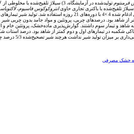
 ‌فرمنتوم
تولیدشده در آزمایشگاه، 3) سیلاژ تلقیح‌شده با مخلوطی از
ل
انتروکوکوس ‌فاسیوم
،
لاکتوباس
در اواسط شیردهی ( 0/10 ± 160 روز شیردهی) بر پایة طرح مربع‌لاتین ادغام شد
 بیشتر از شاهد بود. درصدهای چربی، پروتئین و مواد جامد بدون چربی شیر د
هد و تیمار سوم داشتند. گوارش‌پذیری ماده‌خشک، پروتئین خام و الیاف
اکی شکمبه در تیمارهای اول و دوم کمتر از شاهد بود. درصد استات شکمبه
بیشتر از شاهد بود. نت
ه خشک مصرفی