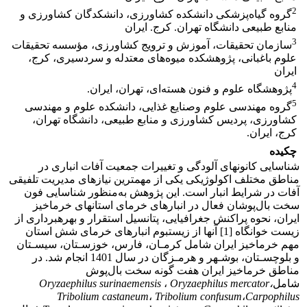
2
گروه گیاه‌پزشکی دانشکده کشاورزی، دانشکدگان کشاورزی و
منابع طبیعی دانشگاه تهران. کرج. ایران
3
سازمان تحقیقات، آموزش و ترویج کشاورزی، مؤسسه تحقیقات
علوم باغبانی، پژوهشکده میوه‌های معتدله و سردسیری، کرج،
ایران
4
پژوهشگاه علوم و فنون هسته‌ای، تهران، ایران.
5
گروه مهندسی علوم وصنایع غذایی، دانشکده علوم و مهندسی
کشاورزی، پردیس کشاورزی و منابع طبیعی، دانشگاه تهران،
کرج، ایران.
چکیده
شناسایی کانون­های آلودگی و تغییرات جمعیت آفات انباری در
مناطق مختلف اکولوژیکی یکی از مهم­ترین نیازهای مدیریت تلفیقی
آفات در شرایط انبار است. این پژوهش به‌منظور شناسایی فون
سخت بال‌پوشان فعال در انبارهای خرمای استان­های خرماخیز
ایران، نحوه پراکنش جغرافیایی، پتانسیل استقرار و بهره­برداری از
زیست خوانگاه [1] آنها از زیست­بوم انبارهای خرمای شش استان
مهم خرماخیز ایران شامل کرمـان، فارس، خوزسـتان، سیسـتان
و بلوچسـتان، بوشـهر و هرمـزگان در سال 1401 انجام شد. در
مناطق خرماخیز ایران هفت گونه سخت بال‌پوش
شامل
Oryzaephilus mercator،
،
Oryzaephilus surinaemensis
Tribolium castaneum
،
Tribolium confusum
،
Carpophilus