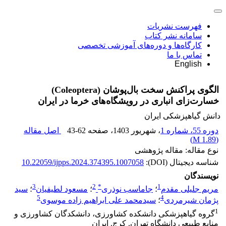
فهرست نشریات
سامانه نشر کتاب
کارگاه‌ها و دوره‌های آموزشی تخصصی
تماس با ما
English
الگوی پراکنش سخت بال‌پوشان (Coleoptera)
خسارت‌زای انباری در رویشگاه‌های خرما در ایران
دانش گیاهپزشکی ایران
دوره 55، شماره 1
، شهریور 1403
، صفحه
43-62
اصل مقاله
)
1.89 M
(
نوع مقاله: مقاله پژوهشی
شناسه دیجیتال (DOI):
10.22059/ijpps.2024.374395.1007058
نویسندگان
3
2
*
1
مریم جلیلی مقدم
؛
جاماسب نوذری
؛
مسعود لطیفیان
؛
سید
5
4
پژمان شیرمردی
؛
سیدمحمد علی ابراهیم زاده موسوی
1
گروه گیاهپزشکی دانشکده کشاورزی، دانشکدگان کشاورزی و
منابع طبیعی دانشگاه تهران. کرج. ایران