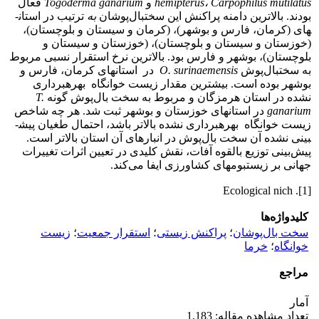
Carpophilus mutilatus
hemipterus،
و
Togoderma ganarium
فعال
بودند. بالاترین دامنه پراکنش این سخت­بال‌پوشان
به
ترتیب در استان­
های (کرمان، فارس و بوشهر)، (کرمان و سیستان و بلوچستان)،
(خوزستان و سیستان و بلوچستان)، (خوزستان و سیستان و
بلوچستان)، بوشهر و فارس بود. بالاترین نرخ استقرار نسبی مربوط
به سخت­بال‌پوش
O. surinaemensis
در استان­های کرمان، فارس و
بوشهر بوده است. بیشترین مقدار زیست خوانگاه بهره­برداری
نشده در استان هرمزگان و مربوط به سخت بال‌پوش گونه
T.
ganarium
در استان­های خوزستان و بوشهر ثبت شد. هر چه شاخص
زیست خوانگاه بهره­برداری نشده بالاتر باشد، احتمال طغیان پیش­
بینی نشده آن سخت بال‌پوش در انبارهای آن استان بالاتر است.
پیش‌بینی توزیع بالقوه آفات، نقش کلیدی در تعیین اثرات تغییرات
جهانی بر زیست­بوم­های کشاورزی ایفا می‌کند.
[1]. Ecological nich
کلیدواژه‌ها
سخت بال‌پوشان
؛
پراکنش زیستی
؛
استقرار جمعیت
؛
زیست
خوانگاه
؛
خرما
مراجع
آمار
تعداد مشاهده مقاله: 1,183