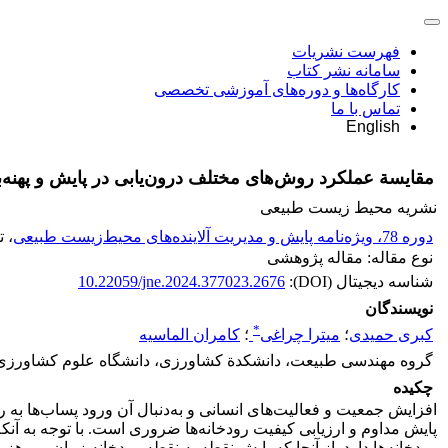
فهرست نشریات
سامانه نشر کتاب
کارگاه‌ها و دوره‌های آموزشی تخصصی
تماس با ما
English
مقایسة عملکرد روش‌های مختلف درون‌یابی در پایش و پهنه‌ب
نشریه محیط زیست طبیعی
دوره 78، ویژه‌نامه پایش و مدیریت آلاینده‌های محیط‌زیست طبیعی
، ت
نوع مقاله: مقاله پژوهشی
شناسه دیجیتال (DOI):
10.22059/jne.2024.377023.2676
نویسندگان
*
کبری حمیدی
؛
میترا چراغی
؛
کامران الماسیه
گروه مهندسی طبیعت، دانشکدة کشاورزی، دانشگاه علوم کشاورزی و 
چکیده
افزایش جمعیت و فعالیت‌های انسانی و به‌دنبال آن ورود پساب‌ها به رود
پایش مداوم و ارزیابی کیفیت رودخانه‌ها ضروری است. با توجه به آنکه
رودخانه‌ها دارد. از آنجا که پایش نقطه به نقطه رودخانه زمان‌بر و ه