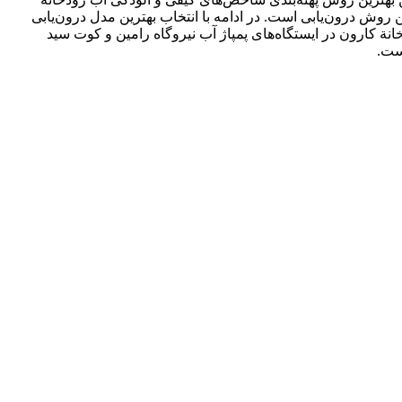
فند ماه 1402 در بازة شهرستان باوی پرداخته شد. نتایج نشان داد که روش کریجینگ در مقایسه با سایر روش‎ها، بهترین روش درون‌یابی است. در ادامه با انتخاب بهترین مدل درون‌یابی
نة کارون در ایستگاه‌های پمپاژ آب نیروگاه رامین و کوت سید
ست.