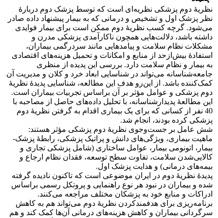
نظریۀ دوم پزشکی نظریه‌ای است که توسط پزشک دوم دربارۀ
نظر پزشک اول و تشخیص و درمانی که به بیمار پیشنهاد داده صادر
می‌شود. گرچه کسب نظریۀ دوم ممکن است برای بیمار فوایدی
داشته باشد، دلالت‌هایی همچون ناکارآمدی پزشکی مدرن و
مشکلات نظام سلامت و پیامدهایی مانند سردرگمی بیماران،
استفادۀ بیش‌ازحد از منابع و امکانات و تحمیل هزینه‌های اقتصادی
به بیمار و نظام سلامت دارد. بررسی این پدیده از منظری
جامعه‌شناسانه می‌تواند در شناسایی ابعاد خرد و کلان و مدیریت آن
کمک‌کننده باشد. از این‌رو هدف این مطالعه، شناسایی پدیدۀ نظریۀ
دوم پزشکی و عوامل مؤثر بر آن براساس تجربیات بیماران است.
این مطالعۀ پدیدارشناسانه، با تحلیل داده‌های حاصل از مصاحبه با
40 نفر از کسانی که برای یک بیماری اقدام به گرفتن نظریۀ دوم
پزشکی کرده بودند، انجام شد.
شش عامل بر جست‌وجوی نظریۀ دوم پزشکی مؤثر هستند:
ماهیت بیماری، ویژگی‌های دانش و پراتیک پزشکی، رابطۀ پزشک-
بیمار، اتونومی بیمار، عوامل ساختاری (شامل پزشکی تجاری و
کالایی‌شدن سلامت، تفاوت سطح توسعه، فقدان نظام ارجاع و
بیمه‌های درمانی) و هدایت پزشک اول.
پدیدۀ نظریۀ دوم در ایران موضوعی است که تاکنون نادیده گرفته
شده و بیماران در نبود هر نوع راهنمایی و پروتکل رسمی براساس
ادراکات و منابع خود به پزشکان مختلف مراجعه می‌کنند.
برنامه‌ریزی برای هدفمندکردن نظریۀ دوم می‌تواند هم به کاهش
سرگردانی بیماران و کاهش هزینه‌های درمانی آن‌ها کمک کند و هم