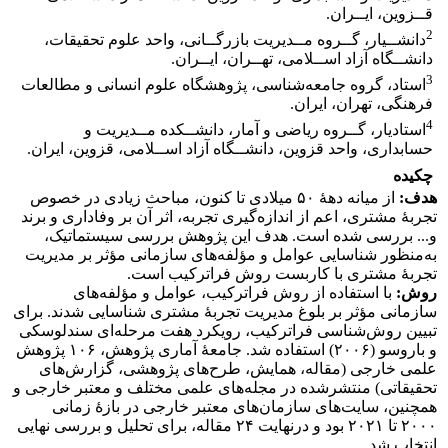
قــزوین، ایــران.
2
دانشــیار، گــروه مــدیریت بازرگــانی، واحد علوم تحقیقات،
دانشــگاه آزاد اســلامی، تهــران، ایــران.
3
استاد، گروه جامعه‌شناسی، پژوهشگاه‌ علوم‌ انسانی‌ و مطالعات‌
فرهنگی‌، تهران، ایران.
4
استادیار، گــروه ریاضی و آمار، دانشــکده مــدیریت و
حسابداری، واحد قزوین، دانشــگاه آزاد اســلامی، قزوین، ایران.
چکیده
هدف:
از میانه دهۀ ۵۰ میلادی تا کنون، مباحث زیادی در خصوص
تجربۀ مشتری، اعم از اندازه‌گیری تجربه، اثر آن بر وفاداری و برند
و... بررسی شده است. هدف این پژوهش بررسی سیستماتیک،
به‌منظور شناسایی عوامل و مؤلفه‌های سازمانی مؤثر بر مدیریت
تجربۀ مشتری با کاربست روش فراترکیب است.
روش:
با استفاده از روش فراترکیب، عوامل و مؤلفه‌های
سازمانی مؤثر بر بلوغ مدیریت تجربۀ مشتری شناسایی شدند. برای
تبیین روش‌شناسی فراترکیب، رویکرد هفت مرحله‌ای سندلوسکی
و باروسو (۲۰۰۶) استفاده شد. جامعۀ آماری پژوهش، ۱۰۶ پژوهش
علمی خارجی (مقاله، همایش، طرح‌های پژوهشی، گزارش‌های
تحقیقاتی) منتشرشده در مجله‌های علمی مختلف و معتبر خارجی و
همچنین، سایت‌های سازمان‌های معتبر خارجی در بازۀ زمانی
۲۰۰۰ تا ۲۰۲۱ بود و درنهایت ۲۴ مقاله، برای تحلیل و بررسی نهایی
انتخاب شد.