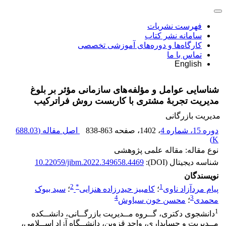
فهرست نشریات
سامانه نشر کتاب
کارگاه‌ها و دوره‌های آموزشی تخصصی
تماس با ما
English
شناسایی عوامل و مؤلفه‌های سازمانی مؤثر بر بلوغ
مدیریت تجربۀ مشتری با کاربست روش فراترکیب
مدیریت بازرگانی
دوره 15، شماره 4
، 1402
، صفحه
838-863
اصل مقاله (
688.03
)
K
نوع مقاله: مقاله علمی پژوهشی
شناسه دیجیتال (DOI):
10.22059/jibm.2022.349658.4469
نویسندگان
2
*
1
پیام مردآزاد ناوی
؛
کامبیز حیدرزاده هنزایی
؛
سید بیوک
4
3
محمدی
؛
محسن خون سیاوش
1
دانشجوی دکتری، گــروه مــدیریت بازرگــانی، دانشــکده
مــدیریت و حسابداری، واحد قزوین، دانشــگاه آزاد اســلامی،