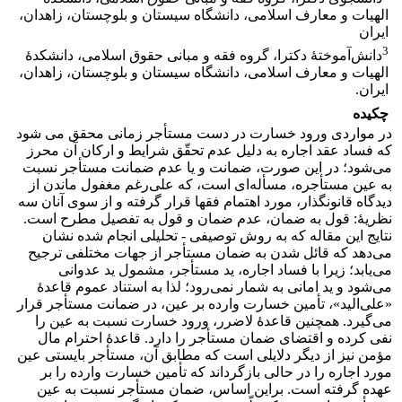
الهیات و معارف اسلامی، دانشگاه سیستان و بلوچستان، زاهدان،
ایران
3
دانش‌آموختۀ دکترا، گروه فقه و مبانی حقوق اسلامی، دانشکدۀ
الهیات و معارف اسلامی، دانشگاه سیستان و بلوچستان، زاهدان،
ایران.
چکیده
در مواردی ورود خسارت در دست مستأجر زمانی محقق می شود
که فساد عقد اجاره به دلیل عدم تحقّق شرایط و ارکان آن محرز
می‌شود؛ در این صورت، ضمانت و یا عدم ضمانت مستأجر نسبت
به عین مستأجره، مسأله‌ای است، که علی‌رغم مغفول ماندن از
دیدگاه قانونگذار، مورد اهتمام فقها قرار گرفته و از سوی آنان سه
نظریۀ: قول به ضمان، عدم ضمان و قول به تفصیل مطرح است.
نتایج این مقاله که به روش توصیفی - تحلیلی انجام شده نشان
می‌دهد که قائل شدن به ضمان مستأجر از جهات مختلفی ترجیح
می‌یابد؛ زیرا با فساد اجاره، ید مستأجر، مشمول ید عدوانی
می‌شود و ید امانی به شمار نمی‌رود؛ لذا به استناد عموم قاعدۀ
«علی‌الید»، تأمین خسارت وارده بر عین، در ضمانت مستأجر قرار
می‌گیرد. همچنین قاعدۀ لاضرر، ورود خسارت نسبت به عین را
نفی کرده و اقتضای ضمان مستأجر را دارد. قاعدۀ احترام مال
مؤمن نیز از دیگر دلایلی است که مطابق آن، مستأجر بایستی عین
مورد اجاره را در حالی بازگرداند که تأمین خسارت وارده را بر
عهده گرفته است. براین اساس، ضمان مستأجر نسبت به عین