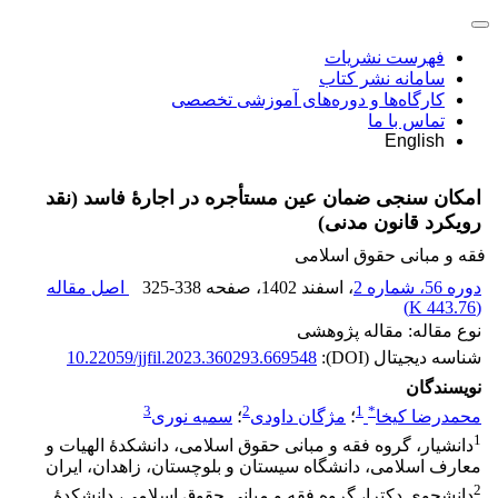
فهرست نشریات
سامانه نشر کتاب
کارگاه‌ها و دوره‌های آموزشی تخصصی
تماس با ما
English
امکان ‌سنجی ضمان عین مستأجره در اجارۀ فاسد ‏(نقد
رویکرد قانون مدنی)
فقه و مبانی حقوق اسلامی
دوره 56، شماره 2
، اسفند 1402
، صفحه
325-338
اصل مقاله
)
443.76 K
(
نوع مقاله: مقاله پژوهشی
شناسه دیجیتال (DOI):
10.22059/jjfil.2023.360293.669548
نویسندگان
3
2
1
*
محمدرضا کیخا
؛
مژگان داودی
؛
سمیه نوری
1
دانشیار، گروه فقه و مبانی حقوق اسلامی، دانشکدۀ الهیات و
معارف اسلامی، دانشگاه سیستان و بلوچستان، زاهدان، ایران
2
دانشجوی دکترا، گروه فقه و مبانی حقوق اسلامی، دانشکدۀ