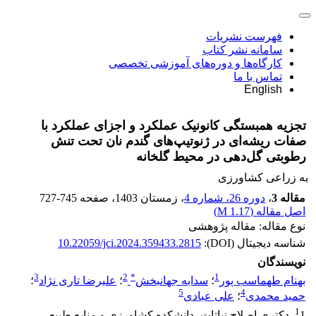
فهرست نشریات
سامانه نشر کتاب
کارگاه‌ها و دوره‌های آموزشی تخصصی
تماس با ما
English
تجزیه همبستگی کانونیک عملکرد و اجزای عملکرد با
صفات ریشه‌ای در ژنوتیپ‌های گندم نان تحت تنش
رطوبتی گل‌دهی در محیط گلخانه
به زراعی کشاورزی
مقاله 3
،
دوره 26، شماره 4
، زمستان 1403
، صفحه
727-745
اصل مقاله (
1.17 M
)
نوع مقاله: مقاله پژوهشی
شناسه دیجیتال (DOI):
10.22059/jci.2024.359433.2815
نویسندگان
3
2
*
1
بهنام طهماسب پور
؛
سدابه جهانبخش
؛
علیرضا تاری نژاد
؛
5
4
حمید محمدی
؛
علی عبادی
1
1. دکتری اصلاح نباتات، دانشکده کشاورزی و منابع طبیعی،