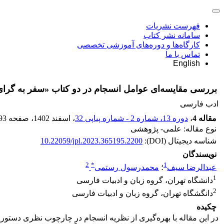
فهرست نشریات
سامانه نشر کتاب
کارگاه‌ها و دوره‌های آموزشی تخصصی
تماس با ما
English
بررسی مقایسه‌ای عوامل انسجام در دو کتاب «سفر به گرای 270 درجه» و «دل دل‌دادگ
ادب فارسی
مقاله 4
،
دوره 13، شماره 2 - شماره پیاپی 32
، اسفند 1402
، صفحه
93
نوع مقاله: علمی- پژوهشی
شناسه دیجیتال (DOI):
10.22059/jpl.2023.365195.2200
نویسندگان
2
*
1
عبدالرضا سیف
؛
محمدرسول رستمی
1
دانشگاه تهران، گروه زبان و ادبیات فارسی
2
دانگشگاه تهران، گروه زبان و ادبیات فارسی
چکیده
در این مقاله با بهره‌گیری از نظریه انسجام در چارچوب نظری دستور