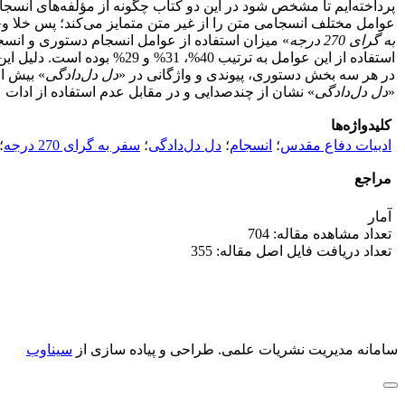
پرداخته‌ایم تا مشخص شود در این دو کتاب چگونه از مؤلفه‌های انسج
عوامل مختلف انسجامی متن را از غیر متن متمایز می‌کند؛ پس خلا وج
به گرای 270 درجه
» میزان استفاده از عوامل انسجام دستوری و انسجام پیوندی با 43.5% برابر بوده و در مرتبه بعدی 13% نیز از عوامل انسجام واژگانی 
استفاده از این عوامل به تر
در هر سه بخش دستوری، پیوندی و واژگانی در «
دل دل‌دادگی
» بیش از
«
دل دل‌دادگی
» نشان از چندصدایی و در مقابل عدم استفاده از ادات علّی و 
کلیدواژه‌ها
ادبیات دفاع مقدس
؛
انسجام
؛
دل دل‌دادگی
؛
سفر به گرای 270 درجه
؛
مراجع
آمار
تعداد مشاهده مقاله: 704
تعداد دریافت فایل اصل مقاله: 355
سامانه مدیریت نشریات علمی.
طراحی و پیاده سازی از
سیناوب