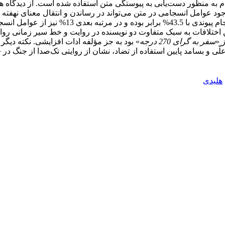
ام به منظور دست‌یابی به پیوستگی متن استفاده شده است. از دیدگاه 
ود عوامل انسجامی در متن می‌تواند در رساندن و انتقال معنای نهفته
استفاده شده است در حالی‌که در «
تیب 40%، 31% و 29% بوده است. دلیل این اختلافات به سبک متفاوت دو نویسنده در روایت و
 «
سفر به گرای 270 درجه
» بود به جز مؤلفه ادات افزایشی. نکته دیگر آ
بسامد پایین استفاده از تضاد، نشان از روایتی تک‌صدا از جنگ در «سفر به گرای
هلیدی