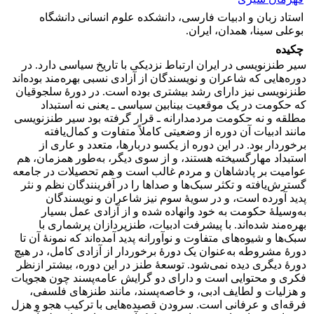
استاد زبان و ادبیات فارسی، دانشکده علوم انسانی دانشگاه
بوعلی سینا، همدان، ایران.
چکیده
سیر طنزنویسی در ایران ارتباط نزدیکی با تاریخ سیاسی دارد. در
دوره‏‌هایی که شاعران و نویسندگان از آزادی نسبی بهره‏‌مند بوده‌‏اند
طنزنویسی نیز دارای رشد بیشتری بوده است. در دورۀ سلجوقیان
که حکومت در یک موقعیت بینابین سیاسی ـ یعنی نه استبداد
مطلقه و نه حکومت مردم‏دارانه ـ قرار گرفته بود سیر طنزنویسی
مانند ادبیات آن دوره از وضعیتی کاملاً متفاوت و کمال‏‌یافته
برخوردار بود. در این دوره از یک‏سو دربارها، متعدد و عاری از
استبداد مهارگسیخته هستند، و از سوی دیگر، به‏‌طور هم‏زمان، هم
عوامیت بر پادشاهان و مردم غالب است و هم تحصیلات در جامعه
گسترش‌یافته و تکثر سبک‏‌ها و صداها را در آفرینندگان نظم و نثر
پدید آورده است، و در سویۀ سوم نیز شاعران و نویسندگان
به‌‏وسیلۀ حکومت به خود وانهاده شده‏ و از آزادی عمل بسیار
بهره‏‌مند شده‏‌اند. با پیشرفت ادبیات، طنزپردازان پرشماری با
سبک‏‌ها و شیوه‏‌های متفاوت و نوآورانه پدید آمده‌‏اند که نمونۀ آن تا
دورۀ مشروطه به‏‌عنوان یک دورۀ برخوردار از آزادی کامل، در هیچ
دورۀ دیگری دیده نمی‌‏شود. توسعۀ طنز در این دوره، بیشتر ازنظر
فکری و محتوایی است و دارای دو گرایش عامه‏‌پسند چون هجویات
و هزلیات و لطایف ادبی، و خاصه‌‏پسند، مانند طنزهای فلسفی،
فرقه‌‏ا‌ی و عرفانی است. سرودن قصیده‏‌هایی با ترکیب هجو و هزل