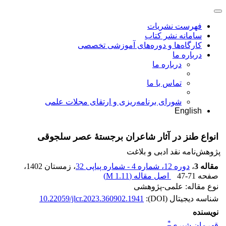
فهرست نشریات
سامانه نشر کتاب
کارگاه‌ها و دوره‌های آموزشی تخصصی
درباره ما
درباره ما
تماس با ما
شورای برنامه‌ریزی و ارتقای مجلات علمی
English
انواع طنز در آثار شاعران برجستۀ عصر سلجوقی
پژوهش‌نامه نقد ادبی و بلاغت
مقاله 3
،
دوره 12، شماره 4 - شماره پیاپی 32
، زمستان 1402
،
صفحه
47-71
اصل مقاله (
1.11 M
)
نوع مقاله: علمی-پژوهشی
شناسه دیجیتال (DOI):
10.22059/jlcr.2023.360902.1941
نویسنده
*
قهرمان شیری