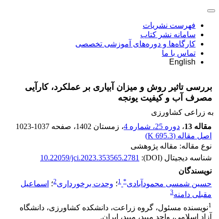
فهرست نشریات
سامانه نشر کتاب
کارگاه‌ها و دوره‌های آموزشی تخصصی
تماس با ما
English
بررسی تاثیر روش و میزان آبیاری بر عملکرد، کارآیی
مصرف آب و کیفیت یونجه
به زراعی کشاورزی
مقاله 13
،
دوره 25، شماره 4
، زمستان 1402
، صفحه
1023-1037
اصل مقاله (
695.3 K
)
نوع مقاله: مقاله پژوهشی
شناسه دیجیتال (DOI):
10.22059/jci.2023.353565.2781
نویسندگان
2
1
*
حسین شمسی محمودآبادی
؛
وحدت برخورداری
؛
اسماعیل
3
مقبلی دامنه
1
نویسنده مسئول، گروه زراعت، دانشکده کشاورزی، دانشگاه
آزاد اسلامی، واحد میبد، میبد، ایران.