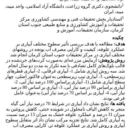
2
دانشجوی دکتری گروه زراعت، دانشگاه آزاد اسلامی، واحد میبد،
میبد، ایران
3
استادیار بخش تحقیقات فنی و مهندسی کشاورزی مرکز
تحقیقات و آموزش کشاورزی و منابع طبیعی جنوب استان
کرمان، سازمان تحقیقات، آموزش و
چکیده
هدف:
مطالعه با هدف بررسی تأثیر سطوح مختلف آبیاری بر
عملکرد علوفه، کیفیت و کارایی مصرف آب یونجه در روش­های
مختلف آبیاری در مرکز تحقیقات جنوب استان کرمان انجام شد.
روش پژوهش:
آزمایش مزرعه‌ای به‌صورت کرت‌های خردشده در
قالب بلوک‌های کامل تصادفی با سه تکرار به مدت دو سال انجام
شد. سه روش آبیاری شامل 1- آبیاری غرقابی، 2- آبیاری قطره­ای
زیرسطحی، 3- آبیاری تیپ زیرسطحی به‌عنوان فاکتور اصلی، چهار
سطح آبیاری شامل (1- آبیاری براساس 100 درصد نیاز آبی، 2-
آبیاری براساس 90 درصد نیاز آبی، 3- آبیاری بر اساس 80 درصد
نیاز آبی، 4- آبیاری بر اساس 70 درصد نیاز آبی) به‌عنوان عامل
فرعی بودند.
یافته­ ها:
نتایج نشان داد آبیاری در شرایط 70 درصد نیاز آبی گیاه
منجر به کاهش الیاف نامحلول در شوینده خنثی، کاهش پروتئین به
میزان 31 درصد و عملکرد علوفه خشک به میزان 13 درصد نسبت
به آبیاری کامل شد. نتایج تجزیه مرکب نشان داد اثر متقابل سطوح
آبیاری و روش آبیاری بر عملکرد علوفه تر، کارایی مصرف آب