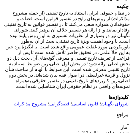
چکیده
در نظام حقوقی ایران، استناد به تاریخ تقنینی (از جمله مشروح
مذاکرات) از روش‌های رایج در تفسیر قوانین است. قضات و
حقوقدانان همواره سعی می‌کنند تا در تفسیر قوانین به تاریخ تقنینی
وفادار بمانند و از ارائة هر تفسیر خلاف آن پرهیز ‌کنند. شورای
نگهبان نیز در بسیاری از نظریات تفسیری به این روش پایند بوده
است. با وجود اهمیت ویژة تاریخ تقنینی، بحث از آن به‌طور
باورنکردنی مورد غفلت عمومی واقع شده است. با انگیزۀ پرداختن
به این خلأ علمی، در تحقیق حاضر تلاش شده است تا پس از
فراغت از تعریف تاریخ تقنینی و معرفی گونه‌های آن، بحث ذیل دو
بخش اصلی ارائه شود؛ در بخش اول اصلی‌ترین ضوابطِ استناد به
تاریخ تقنینی معرفی شده است. این ضوابط با الهام از مباحث شأن
نزول و قرینة غیرلفظی در اصول فقه بیان شده‌اند. در بخش دوم
اصلی‌ترین کاربردهای تاریخ تقنینی در تفسیر حقوقی به‌همراه
نمونه‌های واقعی در نظام حقوقی ایران شناسایی شده است.
کلیدواژه‌ها
شورای نگهبان
؛
قانون اساسی
؛
قصدگرایی
؛
مشروح مذاکرات
مراجع
آمار
تعداد مشاهده مقاله: 1,213