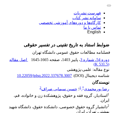
فهرست نشریات
سامانه نشر کتاب
کارگاه‌ها و دوره‌های آموزشی تخصصی
تماس با ما
English
ضوابط استناد به تاریخ تقنینی در تفسیر حقوقی
فصلنامه مطالعات حقوق عمومی دانشگاه تهران
دوره 54، شماره 3
، پاییز 1403
، صفحه
1645-1665
اصل مقاله
)
531.5 K
(
نوع مقاله: علمی-پژوهشی
شناسه دیجیتال (DOI):
10.22059/jplsq.2022.337678.3007
نویسندگان
2
1
*
رضا پورمحمدی
؛
حسین سیمایی صراف
1
استادیار، گروه فقه و حقوق، پژوهشکدة زن و خانواده، قم،
ایران.
2
دانشیار گروه حقوق خصوصی، دانشکدة حقوق، دانشگاه شهید
بهشتی، تهران، ایران