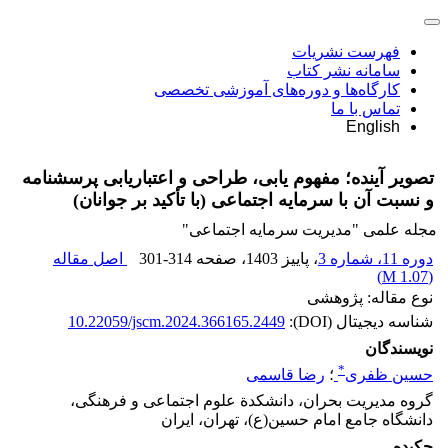
فهرست نشریات
سامانه نشر کتاب
کارگاه‌ها و دوره‌های آموزشی تخصصی
تماس با ما
English
تصویر آینده؛ مفهوم یابی، طراحی و اعتباریابی پرسشنامه
و نسبت آن با سرمایه اجتماعی (با تأکید بر جوانان)
مجله علمی "مدیریت سرمایه اجتماعی"
دوره 11، شماره 3
، پاییز 1403
، صفحه
301-314
اصل مقاله
)
1.07 M
(
نوع مقاله: پژوهشی
شناسه دیجیتال (DOI):
10.22059/jscm.2024.366165.2449
نویسندگان
*
حسین ظفری
؛
رضا قاسمی
گروه مدیریت بحران، دانشکدة علوم اجتماعی و فرهنگی،
دانشگاه جامع امام حسین(ع)، تهران، ایران
چکیده