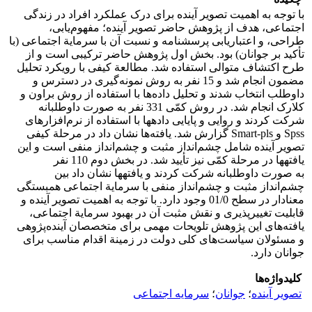
با توجه به اهمیت تصویر آینده برای درک عملکرد افراد در زندگی
اجتماعی، هدف از پژوهش حاضر تصویر آینده؛ مفهوم‌یابی،
طراحی، و اعتباریابی پرسشنامه و نسبت آن با سرمایة اجتماعی (با
تأکید بر جوانان) بود. بخش اول پژوهش حاضر ترکیبی است و از
طرح اکتشاف متوالی استفاده شد. مطالعة کیفی با رویکرد تحلیل
مضمون انجام شد و 15 نفر به روش نمونه‌گیری در دسترس و
داوطلب انتخاب شدند و تحلیل داده‌ها با استفاده از روش براون و
کلارک انجام شد. در روش کمّی 331 نفر به ‏صورت داوطلبانه
شرکت کردند و روایی و پایایی داده‏ها با استفاده از نرم‌افزارهای
Spss و Smart-pls گزارش شد. یافته‌ها نشان داد در مرحلة کیفی
تصویر آینده شامل چشم‌انداز مثبت و چشم‌انداز منفی است و این
یافته‏ها در مرحلة کمّی نیز تأیید شد. در بخش دوم 110 نفر
به ‏صورت داوطلبانه شرکت کردند و یافته‏ها نشان داد بین
چشم‌انداز مثبت و چشم‌انداز منفی با سرمایة اجتماعی همبستگی
معنادار در سطح 01/0 وجود دارد. با توجه به اهمیت تصویر آینده و
قابلیت تغییرپذیری و نقش مثبت آن در بهبود سرمایة اجتماعی،
یافته‌های این پژوهش تلویحات مهمی برای متخصصان آینده‌پژوهی
و مسئولان سیاست‌های کلی دولت در زمینة اقدام مناسب برای
جوانان دارد.
کلیدواژه‌ها
تصویر آینده
؛
جوانان
؛
سرمایه اجتماعی