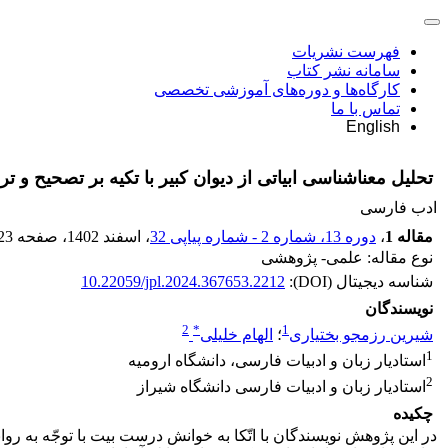
فهرست نشریات
سامانه نشر کتاب
کارگاه‌ها و دوره‌های آموزشی تخصصی
تماس با ما
English
تحلیل معناشناسی ابیاتی از دیوان کبیر با تکیه بر تصحیح و ت
ادب فارسی
مقاله 1
،
دوره 13، شماره 2 - شماره پیاپی 32
، اسفند 1402
، صفحه
23
نوع مقاله: علمی- پژوهشی
شناسه دیجیتال (DOI):
10.22059/jpl.2024.367653.2212
نویسندگان
2
*
1
شیرین رزمجو بختیاری
؛
الهام خلیلی
1
استادیار زبان و ادبیات فارسی، دانشگاه ارومیه
2
استادیار زبان و ادبیات فارسی دانشگاه شیراز
چکیده
در این پژوهش نویسندگان با اتّکا به خوانش درست بیت با توجّه به ر