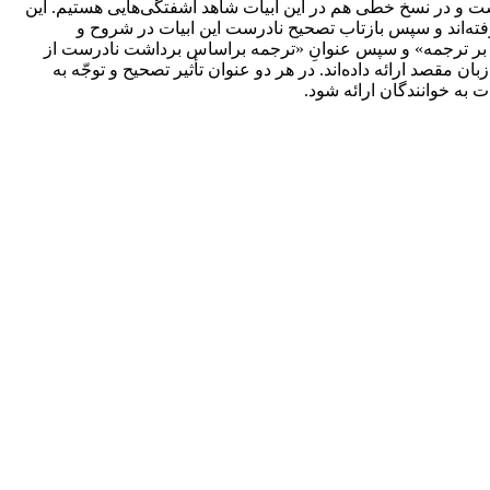
‌است و در نسخ خطی هم در این ابیات شاهد آشفتگی‌هایی هستیم. این
 دیوان کبیر و 4 نسخة نویافتة معتبر مورد بررسی قرار گرفته‌اند و سپس بازتاب تصحیح نادرست این ابیات در شروح و
یح بر ترجمه» و سپس عنوانِ «ترجمه براساس برداشت نادرست از
زبان مقصد ارائه داده‌اند. در هر دو عنوان تأثیر تصحیح و توجّه به
به خوانندگان ارائه شود.