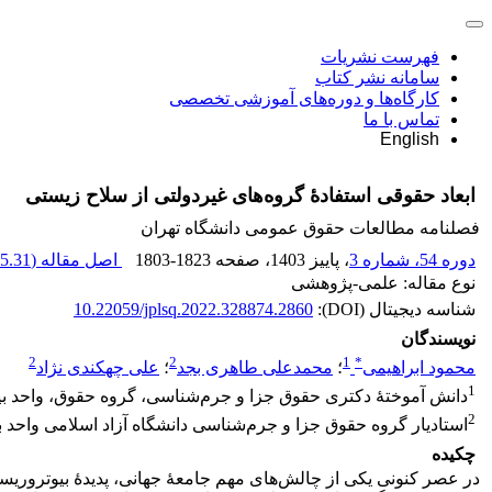
فهرست نشریات
سامانه نشر کتاب
کارگاه‌ها و دوره‌های آموزشی تخصصی
تماس با ما
English
ابعاد حقوقی استفادۀ گروه‌های غیردولتی از سلاح زیستی
فصلنامه مطالعات حقوق عمومی دانشگاه تهران
دوره 54، شماره 3
، پاییز 1403
، صفحه
1803-1823
اصل مقاله (
5.31 K
نوع مقاله: علمی-پژوهشی
شناسه دیجیتال (DOI):
10.22059/jplsq.2022.328874.2860
نویسندگان
2
2
1
*
محمود ابراهیمی
؛
محمدعلی طاهری بجد
؛
علی چهکندی نژاد
1
دانش آموختۀ دکتری حقوق جزا و جرم‌شناسی، گروه حقوق، واحد بیرجن
2
استادیار گروه حقوق جزا و جرم‌شناسی دانشگاه آزاد اسلامی واحد بی
چکیده
در عصر کنونی یکی از چالش‌های مهم جامعۀ جهانی، پدیدۀ بیوتروریسم 