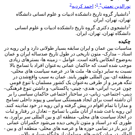
2
1
*
نورالدین نعمتی
؛
احمد کردیه
1
دانشیار گروه تاریخ دانشکده ادبیات و علوم انسانی دانشگاه
تهران، تهران، ایران
2
دانشجوی دکتری گروه تاریخ دانشکده ادبیات و علوم انسانی
دانشگاه تهران، تهران، ایران.
چکیده
مناسبات بین عمان و ایران سابقه بسیار طولانی دارد و این رویه در
اسناد – مدارک- متون تاریخی در طول تاریخ صدساله ایران و عمان
به‌وضوح انعکاس یافته است. عوامل – زمینه­ ها- بسترهای زیادی
موجب شده است که حاکمان عمانی به‌عنوان افراد با تسامح بالا
نسبت به سایر دولت­ ها- ملت­ ها در عرصه سیاست­ های محلی-
منطقه ­ای- بین­ المللی ظهور یابند. عمان به سبب واقع‌شدن در
تنگه هرمز و از طرفی به‌عنوان یک کشور مسلمان با تنوع قومی
چون عرب- ایرانی- هندی- چینی- پاکستانی- و داشتن تنوع فرهنگی–
دینی- اجتماعی- زبانی- در ساختار اجتماعی حاکمان سیاسی را بر
آن داشته است برای ایجاد همبستگی سیاسی و پیوند داخلی تسامح
و مدارا با تمام اقوام در پیش گرفته و این رویه در خود نمادینه کنند.
این رویه باعث شده از آنان ملتی با تسامح – تعادل در رفتار و ثبات
در اتخاذ سیاست­ های محلی- منطقه­ ای و بین­ المللی سر برآورد. به
طوری که در اسناد و متون تاریخی دیده می‌شود حکمرانان عمانی
از دیر باز در تمامی حوزه ­ها و عرصه­ های محلی- منطقه­ ای و بین ­
المللی در میان کشورهای مسلمان از جایگاه بسیاری بالایی