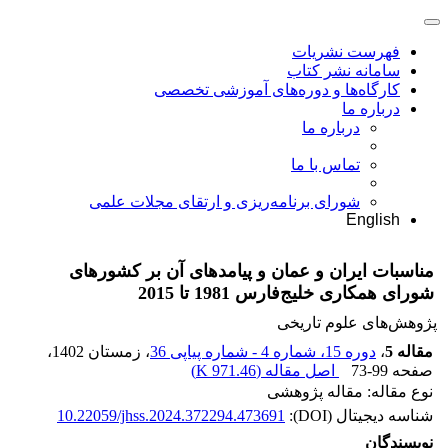
فهرست نشریات
سامانه نشر کتاب
کارگاه‌ها و دوره‌های آموزشی تخصصی
درباره ما
درباره ما
تماس با ما
شورای برنامه‌ریزی و ارتقای مجلات علمی
English
مناسبات ایران و عمان و پیامدهای آن بر کشورهای
شورای همکاری خلیج‌فارس 1981 تا 2015
پژوهش‌های علوم تاریخی
مقاله 5
،
دوره 15، شماره 4 - شماره پیاپی 36
، زمستان 1402
،
صفحه
73-99
اصل مقاله (
971.46 K
)
نوع مقاله: مقاله پژوهشی
شناسه دیجیتال (DOI):
10.22059/jhss.2024.372294.473691
نویسندگان