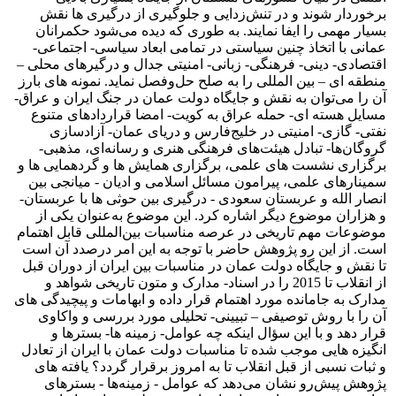
برخوردار شوند و در تنش‌زدایی و جلوگیری از درگیری ­ها نقش
بسیار مهمی را ایفا نمایند. به طوری که دیده می‌شود حکمرانان
عمانی با اتخاذ چنین سیاستی در تمامی ابعاد سیاسی- اجتماعی-
اقتصادی- دینی- فرهنگی- زبانی- امنیتی جدال و درگیرهای محلی –
منطقه ­ای – بین­ المللی را به صلح حل‌وفصل نماید. نمونه­ های بارز
آن را می‌توان به نقش و جایگاه دولت عمان در جنگ ایران و عراق-
مسایل هسته ­ای- حمله عراق به کویت- امضا قراردادهای متنوع
نفتی- گازی- امنیتی در خلیج‌فارس و دریای عمان- آزادسازی
گروگان‌ها- تبادل هیئت‌های فرهنگی هنری و رسانه‌ای، مذهبی-
برگزاری نشست ­های علمی، برگزاری همایش ­ها و گردهمایی ­ها و
سمینارهای علمی، پیرامون مسائل اسلامی و ادیان - میانجی بین
انصار الله و عربستان سعودی - درگیری بین حوثی­ ها با عربستان-
و هزاران موضوع دیگر اشاره کرد. این موضوع به‌عنوان یکی از
موضوعات مهم تاریخی در عرصه مناسبات بین‌المللی قابل اهتمام
است. از این رو پژوهش حاضر با توجه به این امر درصدد آن است
تا نقش و جایگاه دولت عمان در مناسبات بین ایران از دوران قبل
از انقلاب تا 2015 را در اسناد- مدارک و متون تاریخی شواهد و
مدارک به جامانده مورد اهتمام قرار داده و ابهامات و پیچیدگی­ های
آن را با روش توصیفی – تبیینی- تحلیلی مورد بررسی و واکاوی
قرار دهد و با این سؤال اینکه چه عوامل- زمینه ­ها- بسترها و
انگیزه­ هایی موجب شده تا مناسبات دولت عمان با ایران از تعادل
و ثبات نسبی از قبل انقلاب تا به امروز برقرار گردد؟ یافته­ های
پژوهش پیش‌رو نشان می‌دهد که عوامل - زمینه‌ها - بسترهای