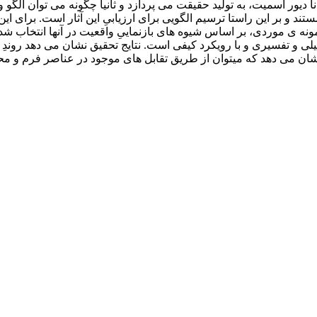
دیور اسمیت، به تولید حقیقت می ­پردازد و ثانیاً چگونه می ­توان الگو و
تند و بر این راستا ترسیم الگویی برای ارزیابیِ این آثار است. برای ا
 نمونه­ ی موردی، بر اساس شیوه ­های بازنماییِ واقعیت در آن­ها انتخاب ش
یری و با رویکرد کیفی است. نتایج تحقیق نشان می­ دهد روندِ تولیدِ ف
 نشان می ­دهد که می­توان از طریق تقابل­ های موجود در عناصر فرم و 