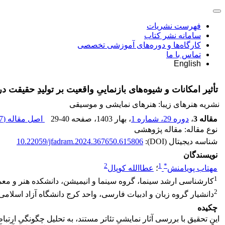
فهرست نشریات
سامانه نشر کتاب
کارگاه‌ها و دوره‌های آموزشی تخصصی
تماس با ما
English
تأثیر امکانات و شیوه‌های بازنماییِ واقعیت بر تولیدِ حقیقت در
نشریه هنرهای زیبا: هنرهای نمایشی و موسیقی
مقاله 3
،
دوره 29، شماره 1
، بهار 1403
، صفحه
29-40
اصل مقاله (
 K
نوع مقاله: مقاله پژوهشی
شناسه دیجیتال (DOI):
10.22059/jfadram.2024.367650.615806
نویسندگان
2
1
*
مهتاب پویامنش
؛
عطاالله کوپال
1
کارشناسی ارشد سینما، گروه سینما و انیمیشن، دانشکده هنر و معم
2
دانشیار گروه زبان و ادبیات فارسی، واحد کرج دانشگاه آزاد اسلامی،
چکیده
این تحقیق با بررسی آثار نمایشیِ تئاتر مستند، به تحلیل چگونگیِ ارتبا