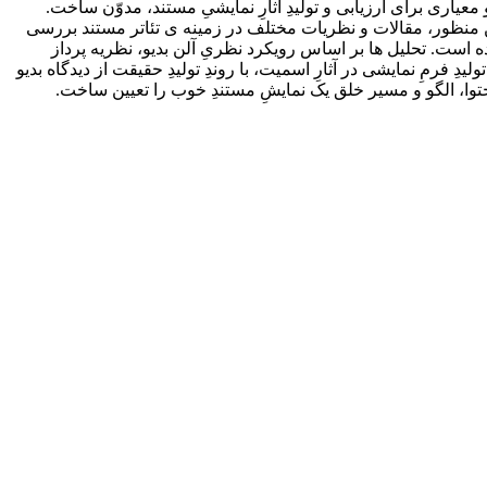
 معیاری برای ارزیابی و تولیدِ آثارِ نمایشیِ مستند، مدوّن ساخت.
ین منظور، مقالات و نظریات مختلف در زمینه­ ی تئاتر مستند بررسی
ده است. تحلیل­ ها بر اساس رویکرد نظریِ آلن بدیو، نظریه­ پرداز
رمِ نمایشی در آثارِ اسمیت، با روندِ تولیدِ حقیقت از دیدگاه بدیو
محتوا، الگو و مسیر خلق یک نمایشِ مستندِ خوب را تعیین ساخت.