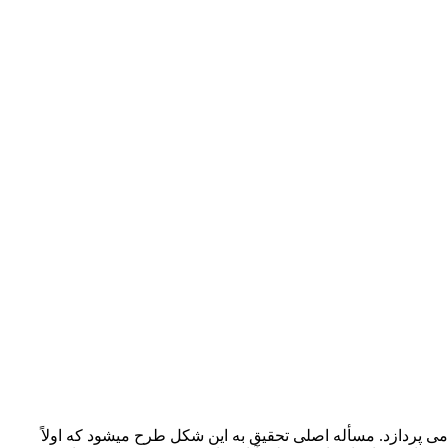
ن می ­پردازد. مسأله اصلی تحقیق به این شکل طرح می­شود که اولاً