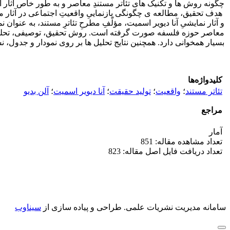
چگونه روش­ ها و تکنیک­ های تئاتر مستندِ معاصر و به طور خاص آثار آنا 
هدف تحقیق، مطالعه ­ی چگونگی بازنماییِ واقعیتِ اجتماعی در آثار مس
و آثار نمایشیِ آنا دیویر اسمیت، مؤلّفِ مطرحِ تئاترِ مستند، به عنوان
معاصر حوزه فلسفه صورت گرفته است. روش تحقیق، توصیفی، تحلیلی و تفس
بسیار هم­خوانی دارد. همچنین نتایج تحلیل ­ها بر روی نمودار و جدول،
کلیدواژه‌ها
تئاتر مستند
؛
واقعیت
؛
تولید حقیقت
؛
آنا دیویر اسمیت
؛
آلن بدیو
مراجع
آمار
تعداد مشاهده مقاله: 851
تعداد دریافت فایل اصل مقاله: 823
سامانه مدیریت نشریات علمی.
طراحی و پیاده سازی از
سیناوب