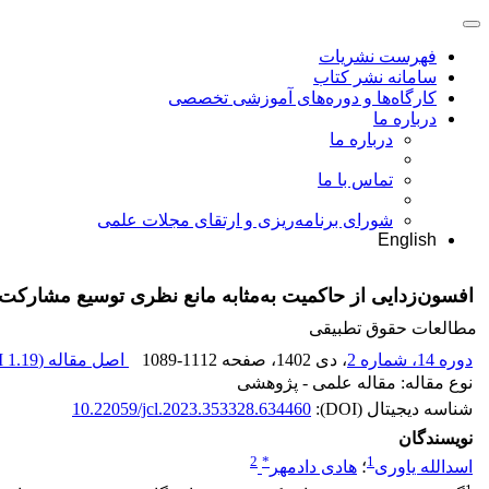
فهرست نشریات
سامانه نشر کتاب
کارگاه‌ها و دوره‌های آموزشی تخصصی
درباره ما
درباره ما
تماس با ما
شورای برنامه‌ریزی و ارتقای مجلات علمی
English
افسون‌زدایی از حاکمیت به‌مثابه مانع نظری توسیع مشارکت حقوق بین‌الملل در
مطالعات حقوق تطبیقی
دوره 14، شماره 2
، دی 1402
، صفحه
1089-1112
اصل مقاله (
1.19 M
نوع مقاله: مقاله علمی - پژوهشی
شناسه دیجیتال (DOI):
10.22059/jcl.2023.353328.634460
نویسندگان
2
*
1
اسدالله یاوری
؛
هادی دادمهر