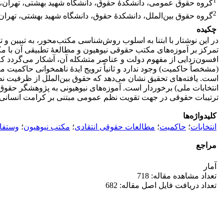
1
گروه حقوق عمومی، دانشکدۀ حقوق، دانشگاه شهید بهشتی، تهران، ا
2
گروه حقوق بین‌الملل، دانشکدۀ حقوق، دانشگاه شهید بهشتی، تهران، 
چکیده
در این نوشتار با ابتنا به اسلوب روش‌شناسی مکتب‌محور، به تبیین و ت
تمرکز بر آموزه‌های مکتب حقوقی نیوهیون و مطالعۀ تطبیقی آن با مکات
افسون‌زدایی از مفهوم دولت و عناصر متشکله آن، آشکار می‌گردد که او
(مشخصاً حاکمیت) وجود ندارد و ثانیاً ترویج ایدۀ ناهمخوانی حاکمیت 
است. یافته‌های تحقیق نشان می‌دهد که حقوق بین‌الملل از ظرفیت ن
انتخابات ملی) برخوردار است. آموزه‌های نیوهیونی به پژوهشگر حقوق ب
ترتیبات حقوقی در جهت تقویت نظم عمومی مبتنی بر کرامت انسانی د
کلیدواژه‌ها
انتخابات
؛
حاکمیت
؛
مطالعات ‏حقوقی انتقادی
؛
مکتب نیوهیون
؛
‏وستفالی
مراجع
آمار
تعداد مشاهده مقاله: 718
تعداد دریافت فایل اصل مقاله: 682