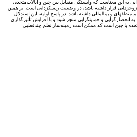
 باعث شده است این فرضیه شکل گیرد که پکن و واشنگتن درحال زوج‎زدایی هستند. زوج‌زدایی به این معناست که وابستگی متقابل بین چین و ایالات‌متحده،
طی حداقل دو دهة گذشته، در حال تضعیف‌شدن است. بااین‌حال، در این پژوهش استدلال شده است روابط دو کشور بیش‌ از آنکه در مرحلة زوج‎زدایی قرار داشته باشد، در وضعیت ریسک‎زدایی است. بر همین
اساس، این سؤال اصلی مطرح می‎شود که ریسک‎زدایی در روابط چین و ایالات‌متحده به چه معناست و تشدید آن ممکن است چه تأثیری بر نظم منطقه‏ای و بین‎المللی داشته باشد. در پاسخ اولیه، این استدلال
انحصارگرایی و حمایتگرایی منجر شود و با افزایش تأثیرگذاری
ت متحده یا چین است که ممکن است زمینه‌ساز نظم چندقطبی