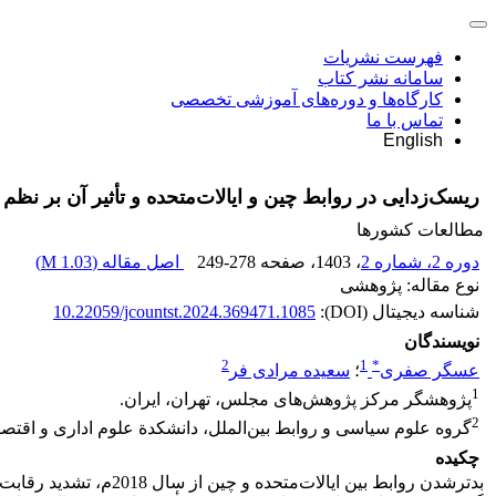
فهرست نشریات
سامانه نشر کتاب
کارگاه‌ها و دوره‌های آموزشی تخصصی
تماس با ما
English
ریسک‌زدایی در روابط چین و ایالات‌متحده و تأثیر آن بر نظم 
مطالعات کشورها
دوره 2، شماره 2
، 1403
، صفحه
249-278
اصل مقاله (
1.03 M
)
نوع مقاله: پژوهشی
شناسه دیجیتال (DOI):
10.22059/jcountst.2024.369471.1085
نویسندگان
2
1
*
عسگر صفری
؛
سعیده مرادی فر
1
پژوهشگر مرکز پژوهش‌های مجلس، تهران، ایران.
2
گروه علوم سیاسی و روابط بین‌الملل، دانشکدة علوم اداری و اقتصاد
چکیده